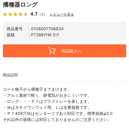
播種器ロング
4.7
（3）
レビューを見る
商品番号
0108007708834
規格
PT288ｱﾅM 3ﾐﾘ
商品購入へ
商品説明
コート種子から裸種子までまけます。
・アルミ素材で軽く、静電気がおきにくいです。
・ロング・・・ＰＴはプラグトレーを表します。
・Ｍはタキイワンウェイ用、Ｌは全農規格です。
・ＰＴ406穴Ｍはセンターリブあり対応です。標準規格φ3.0
それ以外の規格には対応しておりませんのご注意ください。