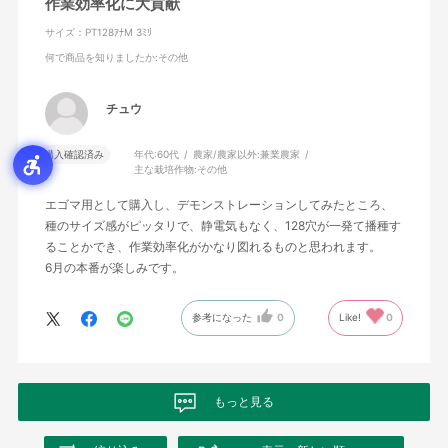
作業効率化に大貢献
サイズ：PT128ｱﾅM 3ﾐﾘ
何で商品を知りましたか
:その他
チュウ
購入確認済み
年代:
60代
農家/農家以外:
兼業農家
主な栽培作物:
その他
エゴマ用として購入し、デモンストレーションしてみたところ、
種のサイズ感がピッタリで、静電気もなく、128穴が一発て播種す
ることかでき、作業効率化がかなり図れるものと思われます。
6月の本番が楽しみです。
参考になった
0
Like!
0
もっと見る