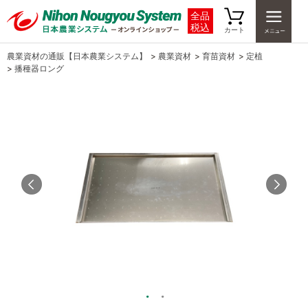
全品
税込
カート
農業資材の通販【日本農業システム】
>
農業資材
>
育苗資材
>
定植
>
播種器ロング