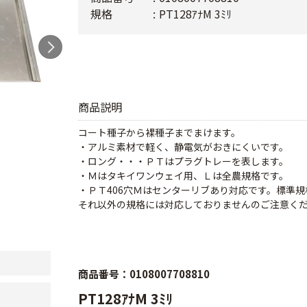
規格
PT128ｱﾅM 3ﾐﾘ
商品説明
コート種子から裸種子までまけます。
・アルミ素材で軽く、静電気がおきにくいです。
・ロング・・・ＰＴはプラグトレーを表します。
・Ｍはタキイワンウェイ用、Ｌは全農規格です。
・ＰＴ406穴Ｍはセンターリブあり対応です。標準規格
それ以外の規格には対応しておりませんのご注意く
商品番号：0108007708810
PT128ｱﾅM 3ﾐﾘ