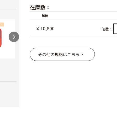
在庫数：
単価
￥10,800
個数：
その他の規格はこちら >
農電マット 単相
光分解テープ（マッ
ラン
クステープナー用）
￥19,980
￥3,4
￥1,340