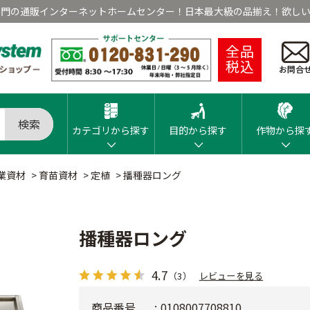
専門の通販インターネットホームセンター！日本最大級の品揃え！欲しい
全品
税込
お問合
検索
カテゴリから探す
目的から探す
作物から探
業資材
>
育苗資材
>
定植
>
播種器ロング
播種器ロング
4.7
（3）
レビューを見る
商品番号
0108007708810