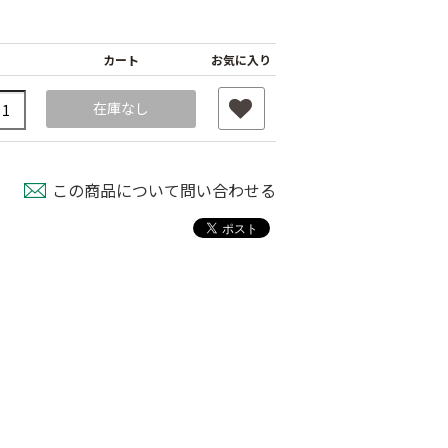
カート
お気に入り
在庫なし
この商品について問い合わせる
ナーピン
バインダー紐 ジュ
マックステープナー
ート
用針
80
￥1,980
￥640