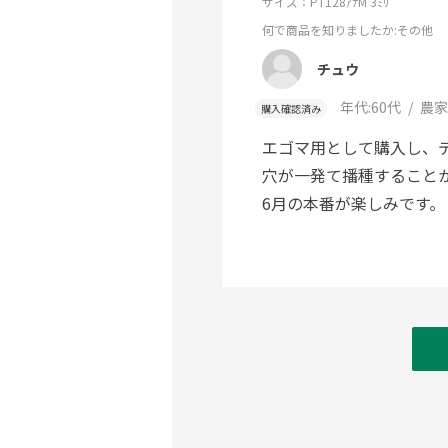
サイズ：PT128ｱﾅM 3ﾐﾘ
何で商品を知りましたか
:その他
チュウ
年代:
60代
農家
購入確認済み
エゴマ用として購入し、
穴が一発て播種すること
6月の本番が楽しみです。