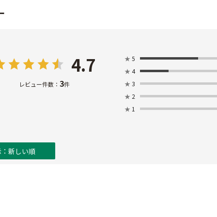
ー
4.7
★
5
★
4
3
★
3
レビュー件数：
件
★
2
★
1
示：新しい順