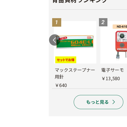
バインダー紐 ジュ
マックステープナー
電子サーモ
ート
用針
￥13,580
￥1,980
￥640