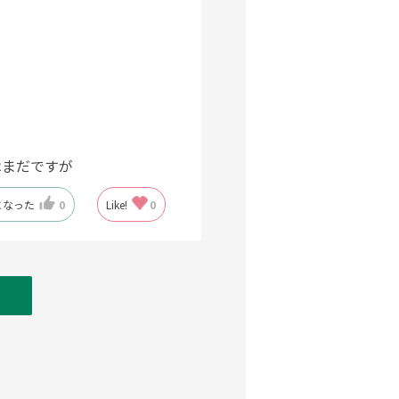
はまだですが
になった
0
Like!
0