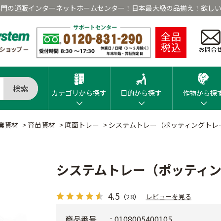
専門の通販インターネットホームセンター！日本最大級の品揃え！欲しい
全品
税込
お問合
検索
カテゴリから探す
目的から探す
作物から探
業資材
>
育苗資材
>
底面トレー
>
システムトレー（ポッティングトレ
システムトレー（ポッティ
4.5
（28）
レビューを見る
商品番号
0108005400105