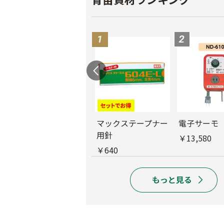
バインダー紐 ジュ
マックステープナー
電子サーモ
ート
用針
￥13,580
￥1,980
￥640