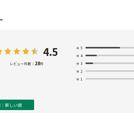
ー
4.5
★
5
★
4
28
★
3
レビュー件数：
件
★
2
★
1
示：新しい順