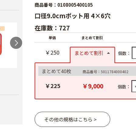
商品番号：0108005400105
口径9.0cmポット用 4×6穴
在庫数：727
単価
まとめて割引
￥250
まとめて割引
個数：
まとめて40枚
商品番号：5011784000402
農電マット 単相
光分解テープ（マッ
ラン
クステープナー用）
￥19,980
￥3,4
￥9,000
￥225
個数：
￥1,340
その他の規格はこちら >