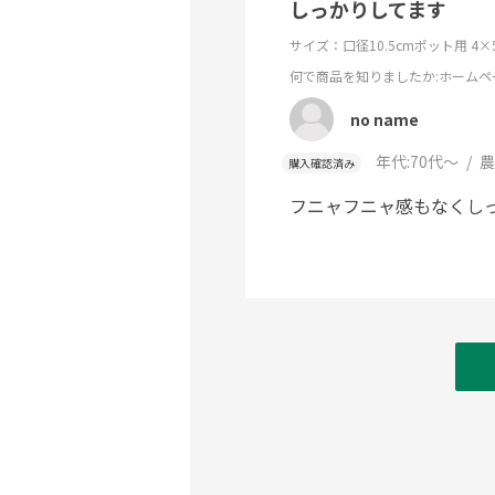
しっかりしてます
サイズ：口径10.5cmポット用 4×
何で商品を知りましたか
:ホームペ
no name
年代:
70代～
農
購入確認済み
フニャフニャ感もなくし