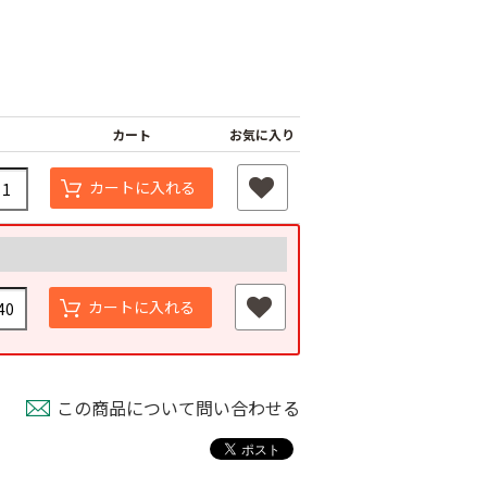
カート
お気に入り
カートに入れる
ナーピン
バインダー紐 ジュ
マックステープナー
ート
用針
80
カートに入れる
￥1,980
￥640
この商品について問い合わせる