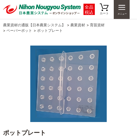
全品
税込
カート
農業資材の通販【日本農業システム】
>
農業資材
>
育苗資材
>
ペーパーポット
>
ポットプレート
ポットプレート