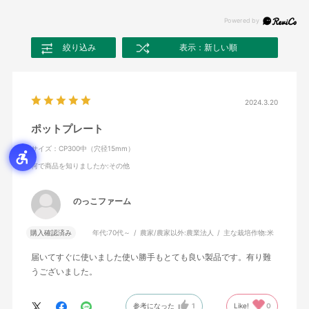
絞り込み
表示：新しい順
2024.3.20
ポットプレート
サイズ：CP300中（穴径15mm）
何で商品を知りましたか
:その他
のっこファーム
購入確認済み
年代:
70代～
農家/農家以外:
農業法人
主な栽培作物:
米
届いてすぐに使いました使い勝手もとても良い製品です。有り難
うございました。
参考になった
1
Like!
0