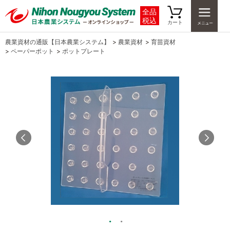
全品
税込
カート
農業資材の通販【日本農業システム】
>
農業資材
>
育苗資材
>
ペーパーポット
>
ポットプレート