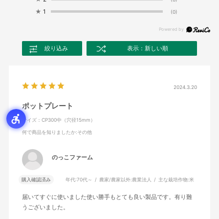
★
1
(0)
絞り込み
表示：新しい順
2024.3.20
ポットプレート
サイズ：CP300中（穴径15mm）
何で商品を知りましたか
:その他
のっこファーム
購入確認済み
年代:
70代～
農家/農家以外:
農業法人
主な栽培作物:
米
届いてすぐに使いました使い勝手もとても良い製品です。有り難
うございました。