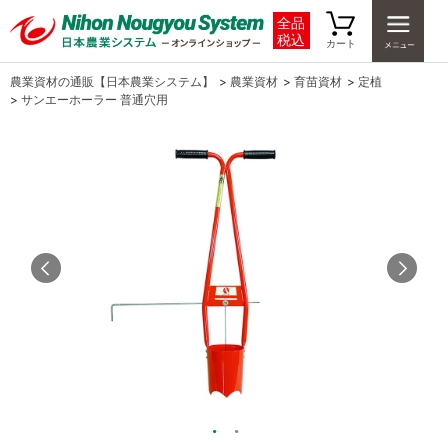
全品
税込
カート
農業資材の通販【日本農業システム】
>
農業資材
>
育苗資材
>
定植
>
サンエーホーラー 普通穴用