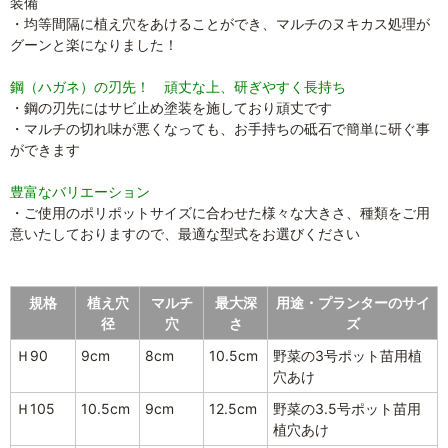
装備
・均等間隔に植え穴をあけることができ、マルチのヌキカス処理が
グーンと楽になりました！
鋼（ハガネ）の刃先！ 頑丈な上、研ぎやすく長持ち
・鋼の刃先にはサビ止め塗装を施しており頑丈です
・マルチの切れ味が悪くなっても、お手持ちの砥石で簡単に研ぐ事
ができます
豊富なバリエーション
・ご使用のポリポットサイズに合わせた様々な大きさ、種類をご用
意いたしておりますので、最適な型式をお選びください
規格
植え穴
マルチ
最大深
用途・プランターのサイ
径
穴
さ
ズ
Ｈ90
9cm
8cm
10.5cm
野菜の3号ポット苗用植
穴あけ
Ｈ105
10.5cm
9cm
12.5cm
野菜の3.5号ポット苗用
植穴あけ