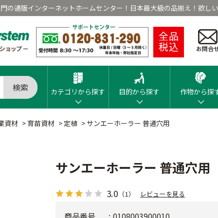
専門の通販インターネットホームセンター！日本最大級の品揃え！欲しい
全品
税込
お問合
検索
カテゴリから探す
目的から探す
作物から探
業資材
>
育苗資材
>
定植
>
サンエーホーラー 普通穴用
サンエーホーラー 普通穴用
3.0
（1）
レビューを見る
商品番号
0108003900010