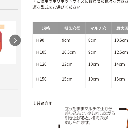
・ご使用のポリポットサイズに合わせた様々な大き
適な型式をお選びください
規格
植え穴径
マルチ穴
最大
Ｈ90
9cm
8cm
10.5cm
Ｈ105
10.5cm
9cm
12.5cm
Ｈ120
12cm
10cm
14cm
農電マット 単相
光分解テープ（マッ
ラン
クステープナー用）
￥19,980
￥3,4
Ｈ150
15cm
13cm
15cm
￥1,340
↓普通穴用