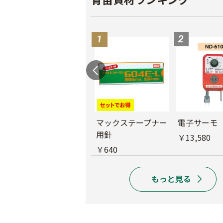
バインダー紐 ジュ
マックステープナー
電子サーモ
ート
用針
￥13,580
￥1,980
￥640