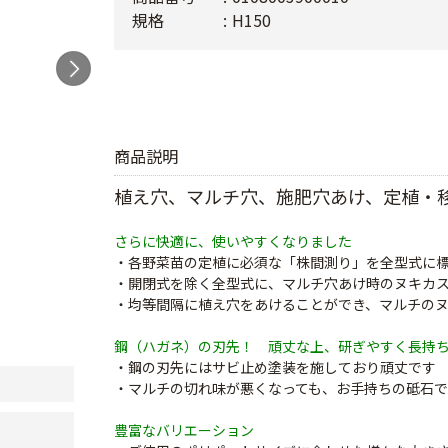
規格
H150
商品説明
植え穴、マルチ穴、施肥穴あけ、定植・
さらに快適に、使いやすくなりました
・各野菜苗の定植に必須な「株間測り」を全型式に
・開閉式を除く全型式に、マルチ穴あけ時のヌキカ
・均等間隔に植え穴をあけることができ、マルチの
鋼（ハガネ）の刃先！ 頑丈な上、研ぎやすく長持
・鋼の刃先にはサビ止め塗装を施しており頑丈です
・マルチの切れ味が悪くなっても、お手持ちの砥石
豊富なバリエーション