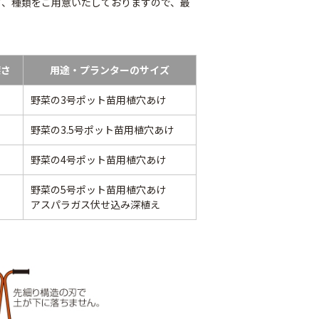
さ、種類をご用意いたしておりますので、最
深さ
用途・プランターのサイズ
野菜の3号ポット苗用植穴あけ
野菜の3.5号ポット苗用植穴あけ
野菜の4号ポット苗用植穴あけ
ナーピン
バインダー紐 ジュ
マックステープナー
野菜の5号ポット苗用植穴あけ
ート
用針
80
アスパラガス伏せ込み深植え
￥1,980
￥640