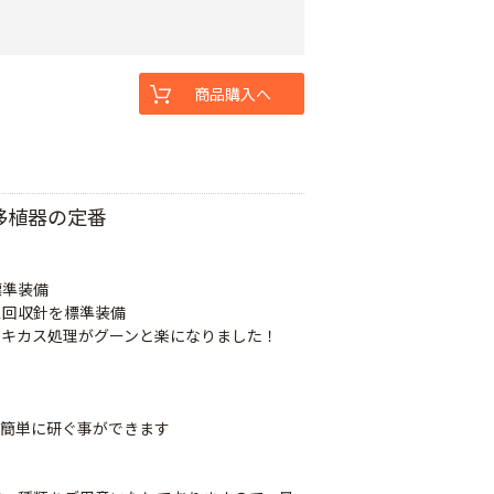
商品購入へ
移植器の定番
標準装備
ス回収針を標準装備
ヌキカス処理がグーンと楽になりました！
ち
で簡単に研ぐ事ができます