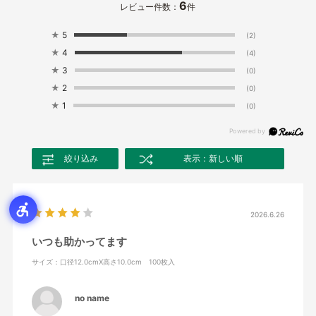
6
レビュー件数：
件
★
5
(2)
★
4
(4)
★
3
(0)
★
2
(0)
★
1
(0)
絞り込み
表示：新しい順
2026.6.26
いつも助かってます
サイズ：口径12.0cmX高さ10.0cm 100枚入
no name