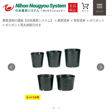
全品
税込
カート
農業資材の通販【日本農業システム】
>
農業資材
>
育苗資材
>
ポリポット
>
ポリポット黒丸側面穴付き