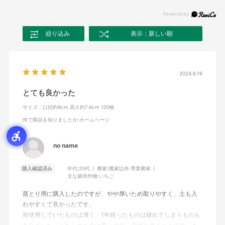
絞り込み
表示：新しい順
2024.6.16
とても良かった
サイズ：口径約9cm 高さ約7.6cm 100枚
何で商品を知りましたか
:ホームページ
no name
購入確認済み
年代:
20代
農家/農家以外:
専業農家
主な栽培作物:
いちご
苗とり用に購入したのですが、やや厚いため取りやすく、土も入
れやすくて良かったです。
前使用していたものは薄く、1年経ったものは破れてしまうものも