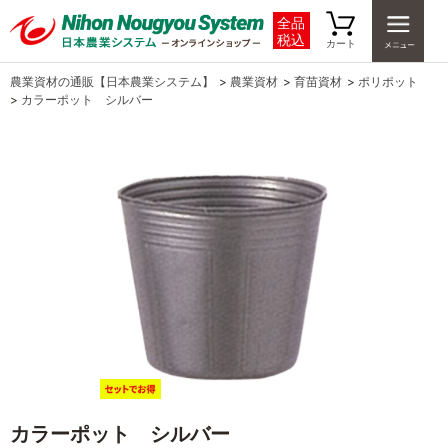
全品
税込
カート
農業資材の通販【日本農業システム】
>
農業資材
>
育苗資材
>
ポリポット
>
カラーポット シルバー
カラーポット シルバー