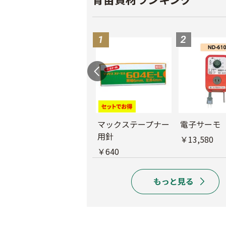
バインダー紐 ジュ
マックステープナー
電子サーモ
ート
用針
￥13,580
￥1,980
￥640