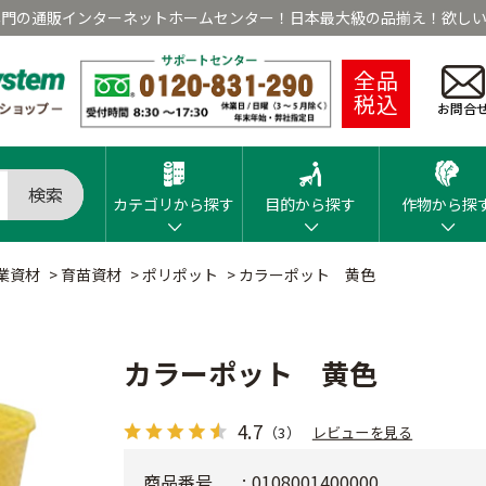
専門の通販インターネットホームセンター！日本最大級の品揃え！欲しい
全品
税込
お問合
検索
カテゴリから探す
目的から探す
作物から探
業資材
>
育苗資材
>
ポリポット
>
カラーポット 黄色
カラーポット 黄色
4.7
（3）
レビューを見る
商品番号
0108001400000