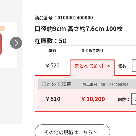
商品番号：0108001400000
口径約9cm 高さ約7.6cm 100枚
在庫数：58
単価
まとめて割引
￥520
まとめて割引
個数：
農電マット 単相
光分解テープ（マッ
ラン
クステープナー用）
￥19,980
まとめて20束
￥3,4
商品番号：5011230000208
￥1,340
￥10,200
￥510
個数：
その他の規格はこちら >