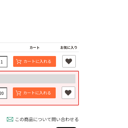
カート
お気に入り
カートに入れる
ナーピン
バインダー紐 ジュ
マックステープナー
ート
用針
80
￥1,980
￥640
カートに入れる
この商品について問い合わせる