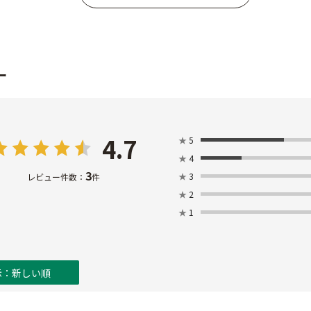
ー
4.7
★
5
★
4
3
★
3
レビュー件数：
件
★
2
★
1
示：新しい順