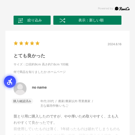
絞り込み
表示：新しい順
2024.6.16
とても良かった
サイズ：口径約9cm 高さ約7.6cm 100枚
何で商品を知りましたか
:ホームページ
no name
購入確認済み
年代:
20代
農家/農家以外:
専業農家
主な栽培作物:
いちご
苗とり用に購入したのですが、やや厚いため取りやすく、土も入
れやすくて良かったです。
前使用していたものは薄く、1年経ったものは破れてしまうものも