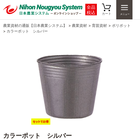
全品
税込
カート
農業資材の通販【日本農業システム】
>
農業資材
>
育苗資材
>
ポリポット
>
カラーポット シルバー
カラーポット シルバー