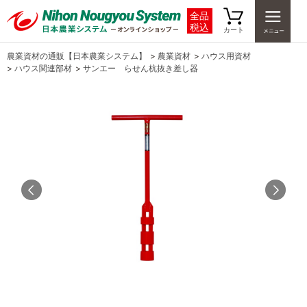
全品
税込
カート
農業資材の通販【日本農業システム】
>
農業資材
>
ハウス用資材
>
ハウス関連部材
>
サンエー らせん杭抜き差し器