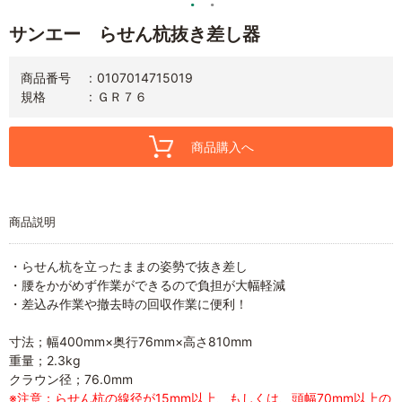
サンエー らせん杭抜き差し器
商品番号
0107014715019
規格
ＧＲ７６
商品購入へ
商品説明
・らせん杭を立ったままの姿勢で抜き差し
・腰をかがめず作業ができるので負担が大幅軽減
・差込み作業や撤去時の回収作業に便利！
寸法；幅400mm×奥行76mm×高さ810mm
重量；2.3kg
クラウン径；76.0mm
※注意：らせん杭の線径が15mm以上、もしくは、頭幅70mm以上の