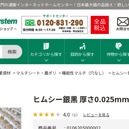
専門の通販インターネットホームセンター！日本最大級の品揃え！欲しい
全品
税込
お問合
検索
カテゴリから探す
目的から探す
作物から探
業資材
>
マルチシート・農ポリ
>
機能性マルチ（穴なし）
>
ヒムシー銀
ヒムシー銀黒 厚さ0.025m
4.0
（1）
レビューを見る
商品番号
0106205000002