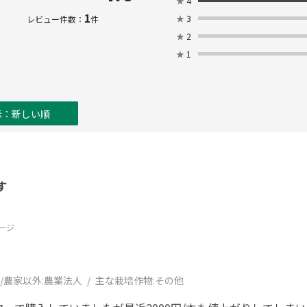
★
4
1
★
3
レビュー件数：
件
★
2
★
1
示：新しい順
す
ージ
/農家以外:
農業法人
主な栽培作物:
その他