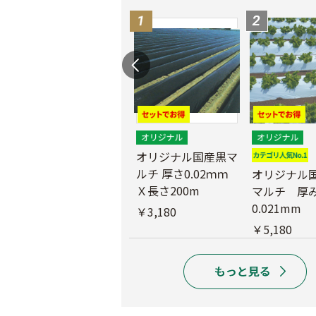
マ
農業用ポリエチレン
（農ポリ）透明マル
オリジナル国産黒マ
チ 厚さ0.05mmX長
ルチ 厚さ0.02ｍｍ
オリジナル
さ100ｍ
Ｘ長さ200m
マルチ 厚
0.021mm
￥9,180
￥3,180
￥5,180