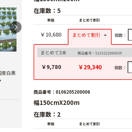
在庫数：5
単価
まとめて割引
￥10,680
まとめて割引
個数：
まとめて3本
商品番号：5153222000039
オリ
ルチ 
オリジナル国産銀黒
オリジナル国産黒ホ
￥29,340
￥9,780
個数：
Ｘ長さ
マルチ 厚さ
ールマルチ 厚さ
国産白黒
0.023mm
0.02mmX幅95cmX
み
￥8,7
長さ200ｍ
￥5,680
商品番号：0106205200006
￥4,180
幅150cmX200m
在庫数：2
単価
まとめて割引