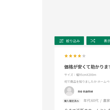
絞り込み
表
価格が安くて助かりま
サイズ：幅95cmX200m
何で商品を知りましたか
:ホームペ
no name
年代:
60代
農家
購入確認済み