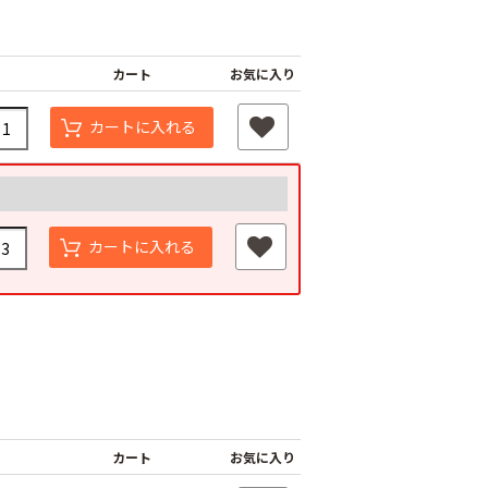
カート
お気に入り
カートに入れる
ジナル国産黒マ
農業用ポリエチレン
厚さ0.02ｍｍ
（農ポリ）透明マル
オリジナル国産黒マ
カートに入れる
400ｍ
チ 厚さ0.05mmX長
ルチ 厚さ0.02ｍｍ
さ100ｍ
Ｘ長さ200m
80
￥9,180
￥3,180
カート
お気に入り