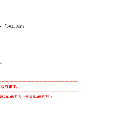
・「5=150cm」
。
す。
ジナル国産黒マ
農業用ポリエチレン
厚さ0.02ｍｍ
（農ポリ）透明マル
オリジナル国産黒マ
となります。
400ｍ
チ 厚さ0.05mmX長
ルチ 厚さ0.02ｍｍ
さ100ｍ
Ｘ長さ200m
5520-45ミリ・5615-45ミリ・
80
￥9,180
￥3,180