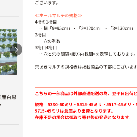
ございます。
≪ホールマルチの規格≫
4桁の1桁目
…幅「9=95cm」・「2=120cm」・「3=130cm」
2桁目
…穴の列数
3桁目4桁目
…穴と穴の間隔<縦方向株間>を表現しております
穴あきマルチの規格表は掲載商品の下部にございま
オリ
ルチ 
オリジナル国産銀黒
オリジナル国産黒ホ
こちらの一部商品は外部直送配送の為、翌平日出荷
Ｘ長さ
マルチ 厚さ
ールマルチ 厚さ
国産白黒
0.023mm
0.02mmX幅95cmX
み
規格 5330-60ミリ・5515-45ミリ・5517-45ミリ・
￥8,7
5715-45ミリは倉庫より出荷となります。
長さ200ｍ
￥5,680
在庫不足の場合は御取り寄せ後の発送となります。
￥4,180