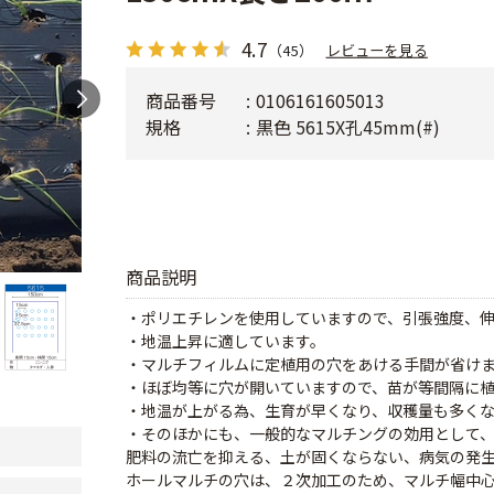
4.7
（45）
レビューを見る
商品番号
0106161605013
規格
黒色 5615X孔45mm(#)
商品説明
・ポリエチレンを使用していますので、引張強度、
・地温上昇に適しています。
・マルチフィルムに定植用の穴をあける手間が省け
・ほぼ均等に穴が開いていますので、苗が等間隔に
・地温が上がる為、生育が早くなり、収穫量も多く
・そのほかにも、一般的なマルチングの効用として
肥料の流亡を抑える、土が固くならない、病気の発
ホールマルチの穴は、２次加工のため、マルチ幅中