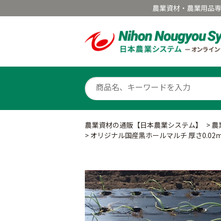
農業資材・農業用品
農業資材の通販【日本農業システム】
>
農
>
オリジナル国産黒ホールマルチ 厚さ0.02mm