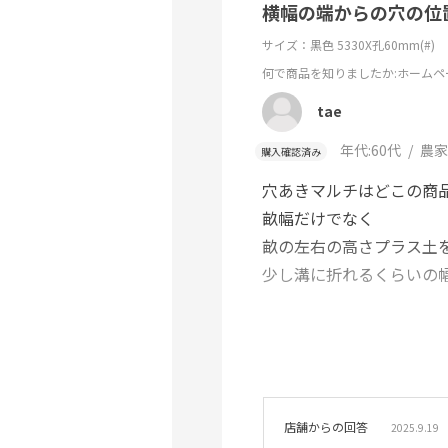
横幅の端からの穴の位
サイズ：黒色 5330X孔60mm(#)
何で商品を知りましたか
:ホームペ
tae
年代:
60代
農家
購入確認済み
穴あきマルチはどこの商
畝幅だけでなく
畝の左右の高さプラス土
少し溝に折れるくらいの
オリジナルで割高で良い
作って欲しいくらいです
店舗からの回答
2025.9.19