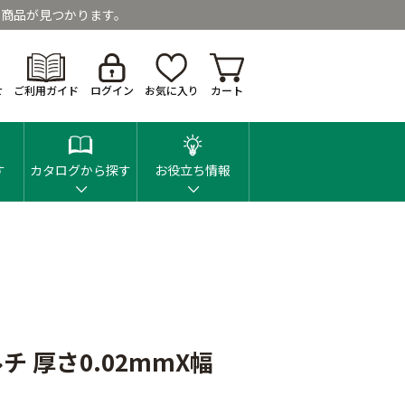
商品が見つかります。
せ
ご利用ガイド
ログイン
お気に入り
カート
す
カタログから探す
お役立ち情報
 厚さ0.02mmX幅