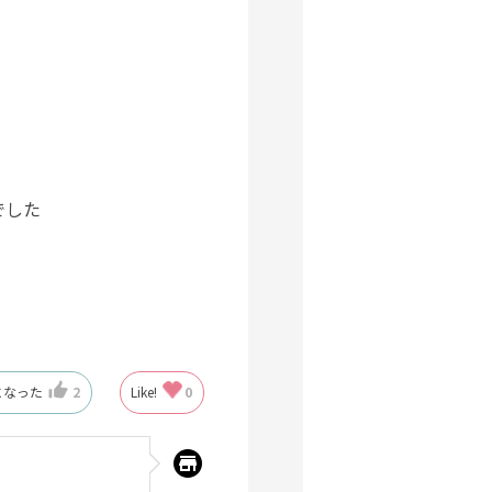
でした
になった
2
Like!
0