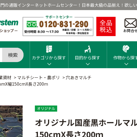
専門の通販インターネットホームセンター！日本最大級の品揃え！欲しい
全品
税込
お問合
検索
カテゴリから探す
目的から探す
作物から探
業資材
>
マルチシート・農ポリ
>
穴あきマルチ
X幅150cmX長さ200ｍ
オリジナル国産黒ホールマルチ
150cmX長さ200ｍ