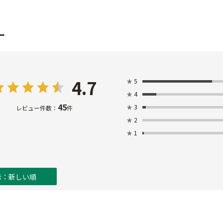
ー
4.7
★
5
★
4
45
★
3
レビュー件数：
件
★
2
★
1
示：新しい順