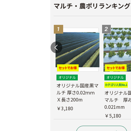
マルチ・農ポリランキング
マ
農業用ポリエチレン
（農ポリ）透明マル
オリジナル国産黒マ
チ 厚さ0.05mmX長
ルチ 厚さ0.02ｍｍ
オリジナル
さ100ｍ
Ｘ長さ200m
マルチ 厚
0.021mm
￥9,180
￥3,180
￥5,180