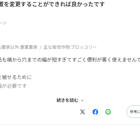
置を変更することができれば良かったです
ージ
/農家以外:
兼業農家
主な栽培作物:
ブロッコリー
品も端から穴までの幅が短すぎてすごく便利が悪く使えません
を被せるために
幅が必要です
ので
続きを読む
参考