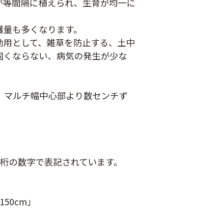
が等間隔に植えられ、生育が均一に
穫量も多くなります。
効用として、雑草を防止する、土中
固くならない、病気の発生が少な
、マルチ幅中心部より数センチず
4桁の数字で表記されています。
ジナル国産黒マ
農業用ポリエチレン
厚さ0.02ｍｍ
（農ポリ）透明マル
オリジナル国産黒マ
400ｍ
チ 厚さ0.05mmX長
ルチ 厚さ0.02ｍｍ
 150cm」
さ100ｍ
Ｘ長さ200m
80