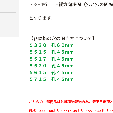
長さ200ｍ
￥5,680
・3～4桁目 ⇒ 縦方向株間（穴と穴の間
￥4,180
となります。
【各規格の穴の開き方について】
５３３０ 孔６０mm
５５１５ 孔４５mm
５５１７ 孔４５mm
５５２０ 孔４５mm
５６１５ 孔４５mm
５７１５ 孔４５mm
こちらの一部商品は外部直送配送の為、翌平日出荷
規格 5330-60ミリ・5515-45ミリ・5517-45ミリ・