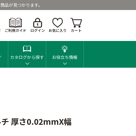
商品が見つかります。
せ
ご利用ガイド
ログイン
お気に入り
カート
す
カタログから探す
お役立ち情報
 厚さ0.02mmX幅