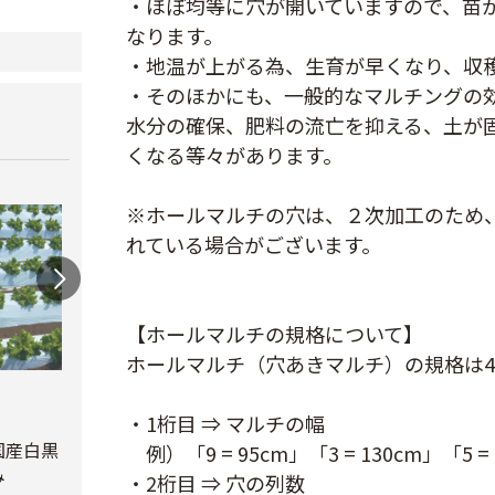
・ほぼ均等に穴が開いていますので、苗
なります。
・地温が上がる為、生育が早くなり、収
・そのほかにも、一般的なマルチングの
水分の確保、肥料の流亡を抑える、土が
くなる等々があります。
※ホールマルチの穴は、２次加工のため
れている場合がございます。
【ホールマルチの規格について】
ホールマルチ（穴あきマルチ）の規格は
オリ
ルチ 
オリジナル国産銀黒
・1桁目 ⇒ マルチの幅
オリジナル国産黒ホ
Ｘ長さ
マルチ 厚さ
ールマルチ 厚さ
国産白黒
例）「9 = 95cm」「3 = 130cm」「5 =
0.023mm
0.02mmX幅95cmX
み
￥8,7
・2桁目 ⇒ 穴の列数