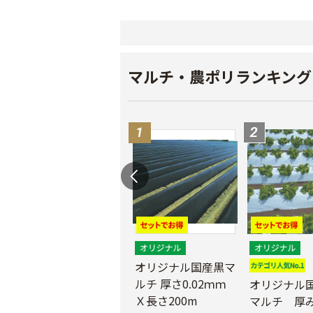
マルチ・農ポリランキング
マ
農業用ポリエチレン
（農ポリ）透明マル
オリジナル国産黒マ
チ 厚さ0.05mmX長
ルチ 厚さ0.02ｍｍ
オリジナル
さ100ｍ
Ｘ長さ200m
マルチ 厚