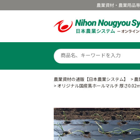
農業資材・農業用品
農業資材の通販【日本農業システム】
>
農
>
オリジナル国産黒ホールマルチ 厚さ0.02mm