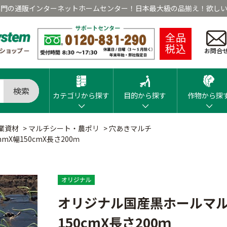
専門の通販インターネットホームセンター！日本最大級の品揃え！欲しい
全品
税込
お問合
検索
カテゴリから探す
目的から探す
作物から探
業資材
>
マルチシート・農ポリ
>
穴あきマルチ
X幅150cmX長さ200ｍ
オリジナル国産黒ホールマルチ
150cmX長さ200ｍ