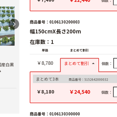
個数：
商品番号：0106130200003
幅150cmX長さ200m
在庫数：1
単価
まとめて割引
オリ
ルチ 
オリジナル国産銀黒
オリジナル国産黒ホ
￥8,780
まとめて割引
Ｘ長さ
個数：
マルチ 厚さ
ールマルチ 厚さ
国産白黒
0.023mm
0.02mmX幅95cmX
み
￥8,7
長さ200ｍ
￥5,680
まとめて3本
商品番号：5152642000032
￥4,180
￥24,540
￥8,180
個数：
商品番号：0106130300000