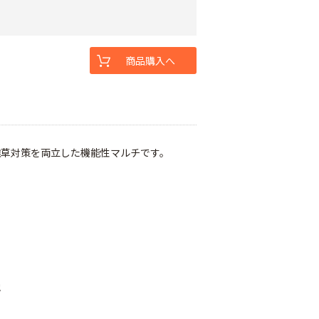
商品購入へ
雑草対策を両立した機能性マルチです。
。
他