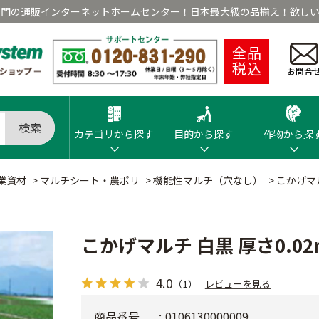
専門の通販インターネットホームセンター！日本最大級の品揃え！欲しい
全品
税込
お問合
検索
カテゴリから探す
目的から探す
作物から探
業資材
>
マルチシート・農ポリ
>
機能性マルチ（穴なし）
>
こかげマル
こかげマルチ 白黒 厚さ0.0
4.0
（1）
レビューを見る
商品番号
0106130000009