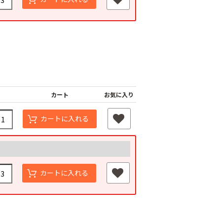
カート
お気に入り
ジナル国産黒マ
農業用ポリエチレン
厚さ0.02ｍｍ
（農ポリ）透明マル
オリジナル国産黒マ
カートに入れる
400ｍ
チ 厚さ0.05mmX長
ルチ 厚さ0.02ｍｍ
さ100ｍ
Ｘ長さ200m
80
￥9,180
￥3,180
カートに入れる