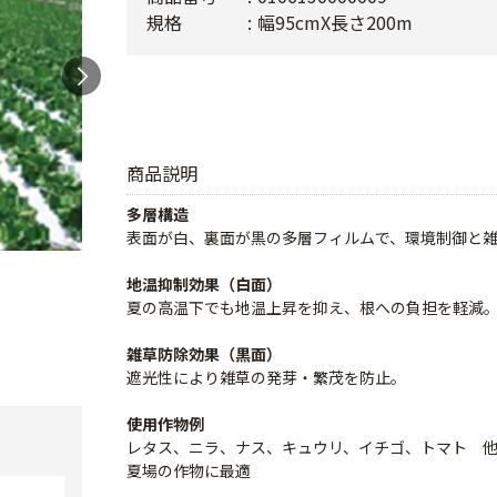
規格
幅95cmX長さ200m
商品説明
多層構造
表面が白、裏面が黒の多層フィルムで、環境制御と
地温抑制効果（白面）
夏の高温下でも地温上昇を抑え、根への負担を軽減
雑草防除効果（黒面）
遮光性により雑草の発芽・繁茂を防止。
使用作物例
レタス、ニラ、ナス、キュウリ、イチゴ、トマト 
夏場の作物に最適