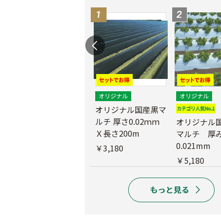
マ
農業用ポリエチレン
（農ポリ）透明マル
オリジナル国産黒マ
チ 厚さ0.05mmX長
ルチ 厚さ0.02ｍｍ
オリジナル
さ100ｍ
Ｘ長さ200m
マルチ 厚
0.021mm
￥9,180
￥3,180
￥5,180