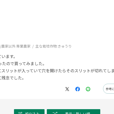
/農家以外:
専業農家
主な栽培作物:
きゅうり
ています。
ったので買ってみました。
にスリットが入っていて穴を開けたらそのスリットが切れてし
に残念でした。
参考
絞り込み
表示：新しい順