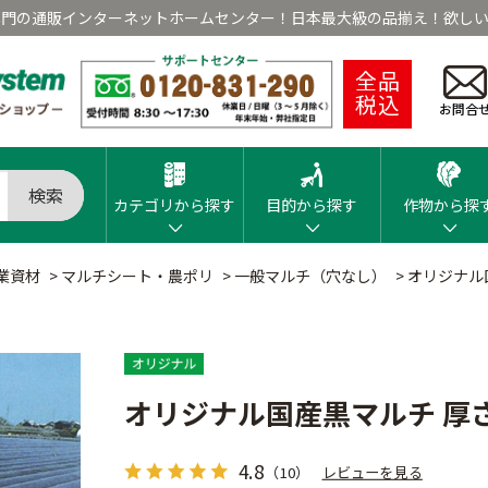
専門の通販インターネットホームセンター！日本最大級の品揃え！欲しい
全品
税込
お問合
検索
カテゴリから探す
目的から探す
作物から探
業資材
>
マルチシート・農ポリ
>
一般マルチ（穴なし）
>
オリジナル国
オリジナル国産黒マルチ 厚さ0
4.8
（10）
レビューを見る