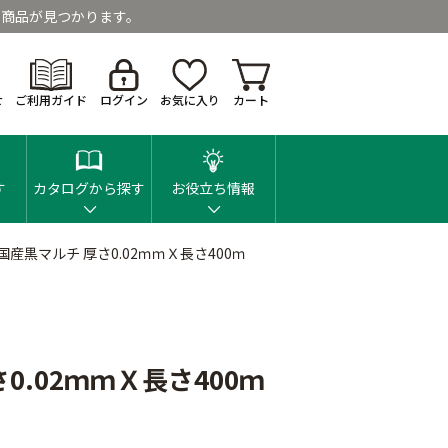
商品が見つかります。
せ
ご利用ガイド
ログイン
お気に入り
カート
す
カタログから探す
お役立ち情報
産黒マルチ 厚さ0.02ｍｍＸ長さ400ｍ
.02ｍｍＸ長さ400ｍ