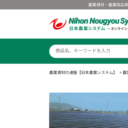
農業資材・農業用品
農業資材の通販【日本農業システム】
>
農