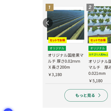
マ
農業用ポリエチレン
（農ポリ）透明マル
オリジナル国産黒マ
チ 厚さ0.05mmX長
ルチ 厚さ0.02ｍｍ
オリジナル
さ100ｍ
Ｘ長さ200m
マルチ 厚
0.021mm
￥9,180
￥3,180
￥5,180