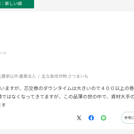
示：新しい順
ージ
/農家以外:
農業法人
主な栽培作物:
さつまいも
ていますが、芯交換のダウンタイムは大きいので４００以上の
値ではなくなってきてますが、この品薄の世の中で、資材大手
ます
参考