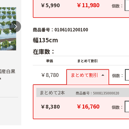
￥11,980
￥5,990
個数：
商品番号：0106101200100
幅135cm
在庫数：
オリ
単価
まとめて割引
ルチ 
オリジナル国産銀黒
オリジナル国産黒ホ
Ｘ長さ
マルチ 厚さ
ールマルチ 厚さ
国産白黒
￥8,780
まとめて割引
個数：
0.023mm
0.02mmX幅95cmX
み
￥8,7
長さ200ｍ
￥5,680
まとめて2本
￥4,180
商品番号：5008135000020
￥16,760
￥8,380
個数：