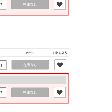
在庫なし
ジナル国産黒マ
農業用ポリエチレン
カート
お気に入り
厚さ0.02ｍｍ
（農ポリ）透明マル
オリジナル国産黒マ
400ｍ
チ 厚さ0.05mmX長
ルチ 厚さ0.02ｍｍ
在庫なし
さ100ｍ
Ｘ長さ200m
80
￥9,180
￥3,180
在庫なし