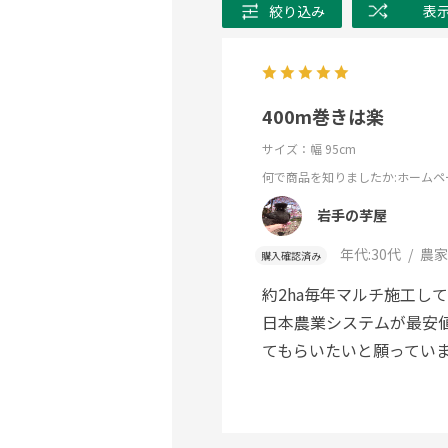
絞り込み
表
400m巻きは楽
サイズ：幅 95cm
何で商品を知りましたか
:ホームペ
岩手の芋屋
年代:
30代
農家
購入確認済み
約2ha毎年マルチ施工し
日本農業システムが最安
てもらいたいと願ってい