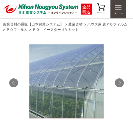
全品
税込
カート
農業資材の通販【日本農業システム】
>
農業資材
>
ハウス用 農ＰＯフィルム
>
ＰＯフィルム
>
ＰＯ イースターＵＶカット