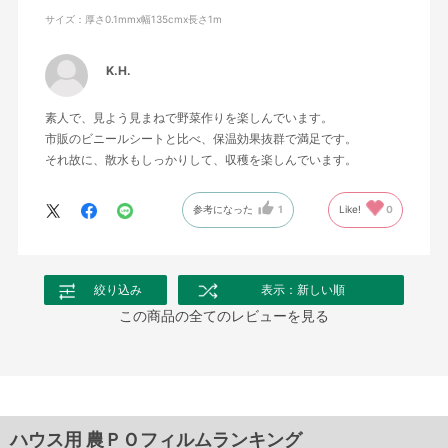
サイズ：厚さ0.1mmx幅135cmx長さ1m
K.H.
素人で、見よう見まねで野菜作りを楽しんでいます。
市販のビニールシートと比べ、保温効果抜群で満足です。
それ故に、散水もしっかりして、収穫を楽しんでいます。
参考になった
1
Like!
0
絞り込み
表示：新しい順
この商品の全てのレビューを見る
ハウス用 農ＰＯフィルムランキング