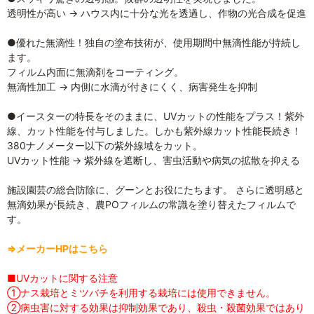
透明性が高い → ハウス内に十分な光を透過し、作物の光合成を促進
●優れた無滴性！独自の塗布技術が、使用期間中無滴性能が持続し
ます。
フィルム内面に無滴剤をコーティング。
無滴性加工 → 内側に水滴が付きにくく、病害発生を抑制
●イースターの特長をそのままに、UVカットの性能をプラス！紫外
線、カット性能を付与しました。しかも紫外線カット性能長続き！
380ナノメーター以下の紫外線域をカット。
UVカット性能 → 紫外線を遮断し、害虫活動や病気の拡散を抑える
施設園芸の総合防除に、グーンとお役にたちます。 さらに透明感と
無滴効果が長続き、農POフィルムの常識を塗り替えたフィルムで
す。
⇒メーカーHPはこちら
■UVカットに関する注意
①ナス栽培とミツバチを利用する栽培には使用できません。
②病虫害に対する効果は抑制効果であり、殺虫・殺菌効果ではあり