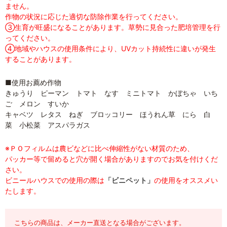
ません。
作物の状況に応じた適切な防除作業を行ってください。
③生育が旺盛になることがあります。草勢に見合った肥培管理を行
ってください。
④地域やハウスの使用条件により、UVカット持続性に違いが発生
することがあります。
■使用お薦め作物
きゅうり ピーマン トマト なす ミニトマト かぼちゃ いち
ご メロン すいか
キャベツ レタス ねぎ ブロッコリー ほうれん草 にら 白
菜 小松菜 アスパラガス
※ＰＯフィルムは農ビなどに比べ伸縮性がない材質のため、
パッカー等で留めると穴が開く場合がありますのでお気を付けくだ
さい。
ビニールハウスでの使用の際は
「ビニペット」
の使用をオススメい
たします。
こちらの商品は、メーカー直送となる場合がございます。