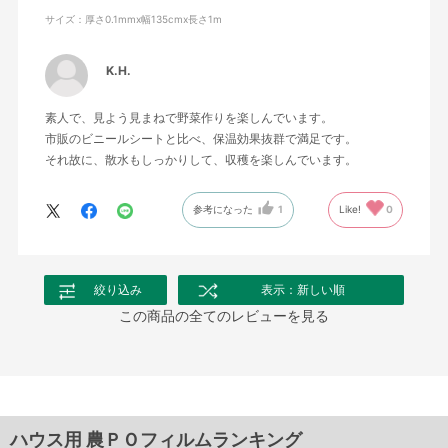
サイズ：厚さ0.1mmx幅135cmx長さ1m
K.H.
素人で、見よう見まねで野菜作りを楽しんでいます。
市販のビニールシートと比べ、保温効果抜群で満足です。
それ故に、散水もしっかりして、収穫を楽しんでいます。
参考になった
1
Like!
0
絞り込み
表示：新しい順
この商品の全てのレビューを見る
ハウス用 農ＰＯフィルムランキング