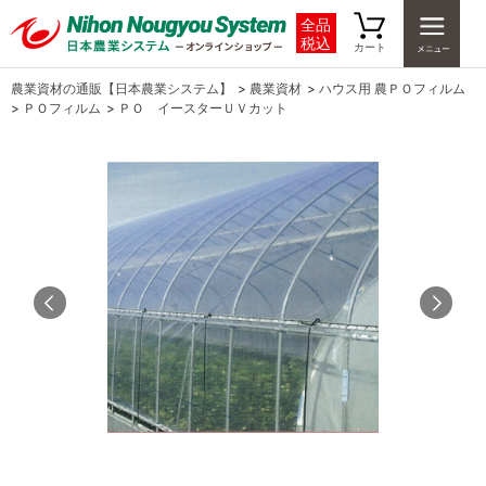
全品
税込
カート
農業資材の通販【日本農業システム】
>
農業資材
>
ハウス用 農ＰＯフィルム
>
ＰＯフィルム
>
ＰＯ イースターＵＶカット