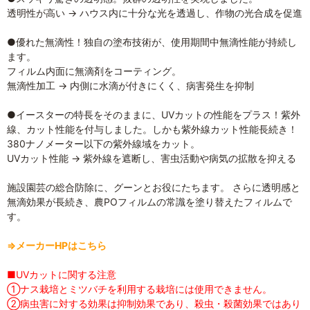
透明性が高い → ハウス内に十分な光を透過し、作物の光合成を促進
●優れた無滴性！独自の塗布技術が、使用期間中無滴性能が持続し
ます。
フィルム内面に無滴剤をコーティング。
無滴性加工 → 内側に水滴が付きにくく、病害発生を抑制
●イースターの特長をそのままに、UVカットの性能をプラス！紫外
線、カット性能を付与しました。しかも紫外線カット性能長続き！
380ナノメーター以下の紫外線域をカット。
UVカット性能 → 紫外線を遮断し、害虫活動や病気の拡散を抑える
施設園芸の総合防除に、グーンとお役にたちます。 さらに透明感と
無滴効果が長続き、農POフィルムの常識を塗り替えたフィルムで
す。
⇒メーカーHPはこちら
■UVカットに関する注意
①ナス栽培とミツバチを利用する栽培には使用できません。
②病虫害に対する効果は抑制効果であり、殺虫・殺菌効果ではあり