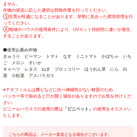
ません。
作物の状況に応じた適切な防除作業を行ってください。
③生育が旺盛になることがあります。草勢に見合った肥培管理を行
ってください。
④地域やハウスの使用条件により、UVカット持続性に違いが発生
することがあります。
■使用お薦め作物
きゅうり ピーマン トマト なす ミニトマト かぼちゃ いち
ご メロン すいか
キャベツ レタス ねぎ ブロッコリー ほうれん草 にら 白
菜 小松菜 アスパラガス
※ＰＯフィルムは農ビなどに比べ伸縮性がない材質のため、
パッカー等で留めると穴が開く場合がありますのでお気を付けくだ
さい。
ビニールハウスでの使用の際は
「ビニペット」
の使用をオススメい
たします。
こちらの商品は、メーカー直送となる場合がございます。