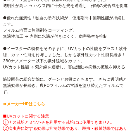
透明性が高い → ハウス内に十分な光を透過し、作物の光合成を促進
●優れた無滴性！独自の塗布技術が、使用期間中無滴性能が持続し
ます。
フィルム内面に無滴剤をコーティング。
無滴性加工 → 内側に水滴が付きにくく、病害発生を抑制
●イースターの特長をそのままに、UVカットの性能をプラス！紫外
線、カット性能を付与しました。しかも紫外線カット性能長続き！
380ナノメーター以下の紫外線域をカット。
UVカット性能 → 紫外線を遮断し、害虫活動や病気の拡散を抑える
施設園芸の総合防除に、グーンとお役にたちます。 さらに透明感と
無滴効果が長続き、農POフィルムの常識を塗り替えたフィルムで
す。
⇒メーカーHPはこちら
■UVカットに関する注意
①ナス栽培とミツバチを利用する栽培には使用できません。
②病虫害に対する効果は抑制効果であり、殺虫・殺菌効果ではあり