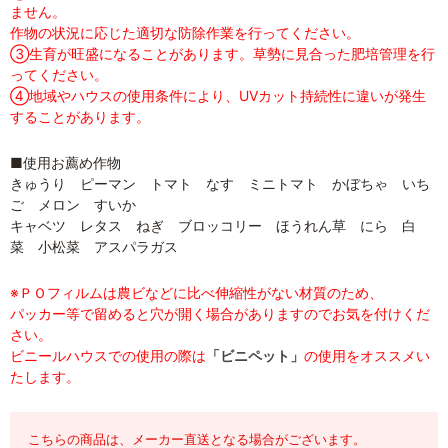
ません。
作物の状況に応じた適切な防除作業を行ってください。
③生育が旺盛になることがあります。草勢に見合った肥培管理を行
ってください。
④地域やハウスの使用条件により、UVカット持続性に違いが発生
することがあります。
■使用お薦め作物
きゅうり ピーマン トマト なす ミニトマト かぼちゃ いち
ご メロン すいか
キャベツ レタス ねぎ ブロッコリー ほうれん草 にら 白
菜 小松菜 アスパラガス
※ＰＯフィルムは農ビなどに比べ伸縮性がない材質のため、
パッカー等で留めると穴が開く場合がありますのでお気を付けくだ
さい。
ビニールハウスでの使用の際は
「ビニペット」
の使用をオススメい
たします。
こちらの商品は、メーカー直送となる場合がございます。