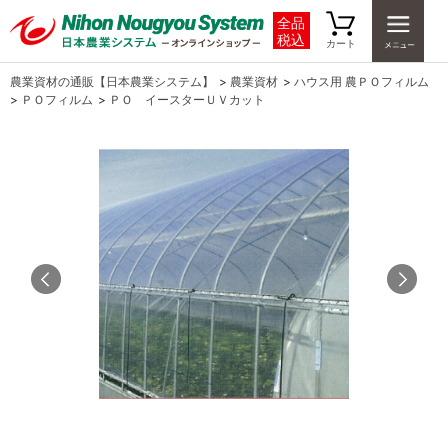
全品
税込
カート
農業資材の通販【日本農業システム】
>
農業資材
>
ハウス用 農ＰＯフィルム
>
ＰＯフィルム
>
ＰＯ イースターＵＶカット