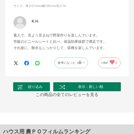
サイズ：厚さ0.1mmx幅135cmx長さ1m
K.H.
素人で、見よう見まねで野菜作りを楽しんでいます。
市販のビニールシートと比べ、保温効果抜群で満足です。
それ故に、散水もしっかりして、収穫を楽しんでいます。
参考になった
1
Like!
0
絞り込み
表示：新しい順
この商品の全てのレビューを見る
ハウス用 農ＰＯフィルムランキング