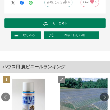
参考になった
0
Like!
0
もっと見る
絞り込み
表示：新しい順
ハウス用 農ビニールランキング