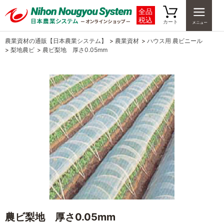
全品
税込
カート
農業資材の通販【日本農業システム】
>
農業資材
>
ハウス用 農ビニール
>
梨地農ビ
>
農ビ梨地 厚さ0.05mm
農ビ梨地 厚さ0.05mm