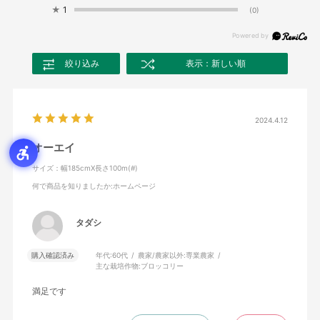
★
1
(0)
絞り込み
表示：新しい順
2024.4.12
オーエイ
サイズ：幅185cmX長さ100m(#)
何で商品を知りましたか
:ホームページ
タダシ
購入確認済み
年代:
60代
農家/農家以外:
専業農家
主な栽培作物:
ブロッコリー
満足です