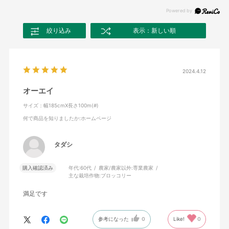
絞り込み
表示：新しい順
2024.4.12
オーエイ
サイズ：幅185cmX長さ100m(#)
何で商品を知りましたか
:ホームページ
タダシ
購入確認済み
年代:
60代
農家/農家以外:
専業農家
主な栽培作物:
ブロッコリー
満足です
参考になった
0
Like!
0