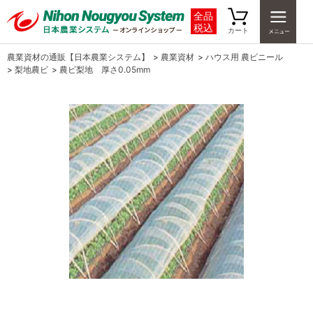
全品
税込
カート
農業資材の通販【日本農業システム】
>
農業資材
>
ハウス用 農ビニール
>
梨地農ビ
>
農ビ梨地 厚さ0.05mm