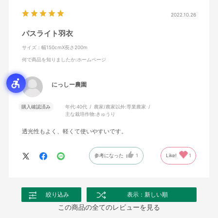
2022.10.26
パスライト羽衣
サイズ：幅150cmX長さ200m
何で商品を知りましたか
:ホームページ
にっしー農園
購入確認済み
年代:
40代
農家/農家以外:
専業農家
主な栽培作物:
きゅうり
透光性もよく、軽くて使いやすいです。
参考になった
1
Like!
1
絞り込み
表示：新しい順
この商品の全てのレビューを見る