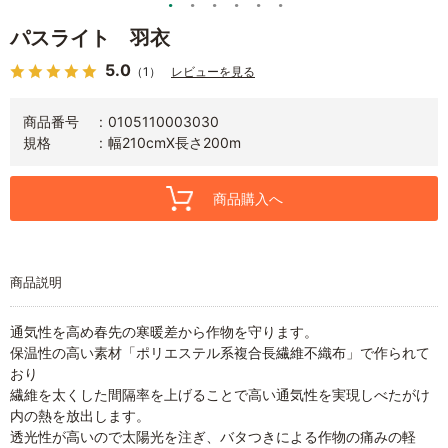
パスライト 羽衣
5.0
（1）
レビューを見る
商品番号
0105110003030
規格
幅210cmX長さ200m
商品購入へ
商品説明
通気性を高め春先の寒暖差から作物を守ります。
保温性の高い素材「ポリエステル系複合長繊維不織布」で作られて
おり
繊維を太くした間隔率を上げることで高い通気性を実現しべたがけ
内の熱を放出します。
透光性が高いので太陽光を注ぎ、バタつきによる作物の痛みの軽