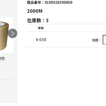
商品番号：0105026300650
2000M
在庫数：3
単価
￥650
個数：
黄色
防風網 青
防虫テープ
サン
ナー
￥8,480
￥620
￥10,