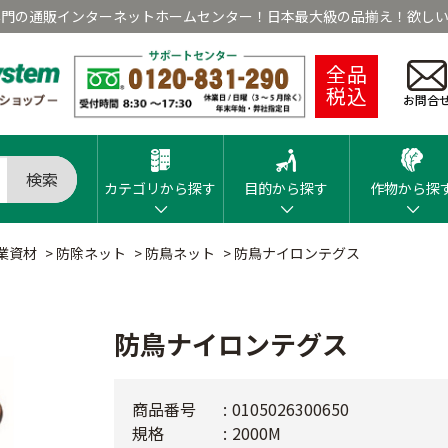
専門の通販インターネットホームセンター！日本最大級の品揃え！欲しい
全品
税込
お問合
検索
カテゴリから探す
目的から探す
作物から探
業資材
>
防除ネット
>
防鳥ネット
>
防鳥ナイロンテグス
防鳥ナイロンテグス
商品番号
0105026300650
規格
2000M