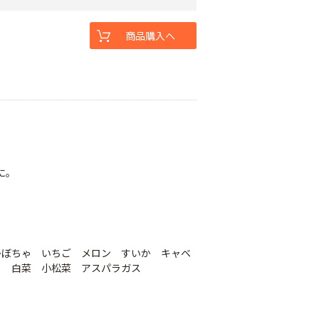
商品購入へ
に。
かぼちゃ いちご メロン すいか キャベ
ら 白菜 小松菜 アスパラガス