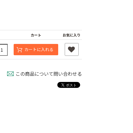
カート
お気に入り
カートに入れる
シャインファス
この商品について問い合わせる
ネット
ムシコンテープ（シ
強力粘着シート
ルバー）
800
￥820
￥950