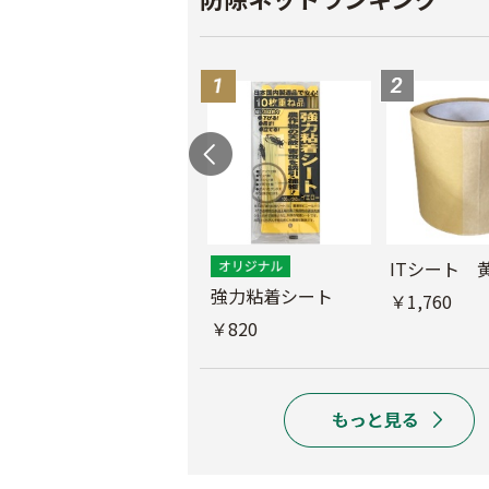
ス
ITシート 
ムシコンテープ（シ
強力粘着シート
￥1,760
ルバー）
￥820
￥950