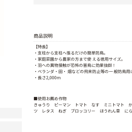
商品説明
【特長】
・支柱から支柱へ張るだけの簡単防鳥。
・家庭菜園から農家の方まで使 える徳用サイズ。
・羽への異物接触が恐怖の害鳥に効果抜群！
・ベランダ・田・ 畑などの飛来防止等の一 般防鳥用
・長さ2,000m
■使用お薦め作物
きゅうり ピーマン トマト なす ミニトマト 
ツ レタス ねぎ ブロッコリー ほうれん草 に