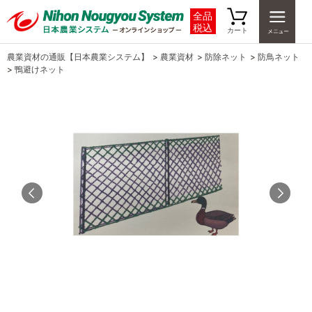
全品
税込
カート
農業資材の通販【日本農業システム】
>
農業資材
>
防除ネット
>
防鳥ネット
>
鴨避けネット