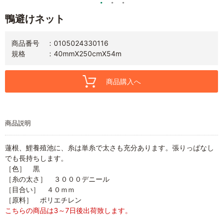
鴨避けネット
商品番号
0105024330116
規格
40mmX250cmX54m
商品購入へ
商品説明
蓮根、鯉養殖池に、糸は単糸で太さも充分あります。張りっぱなし
でも長持ちします。
［色］ 黒
［糸の太さ］ ３０００デニール
［目合い］ ４０ｍｍ
［原料］ ポリエチレン
こちらの商品は3～7日後出荷致します。