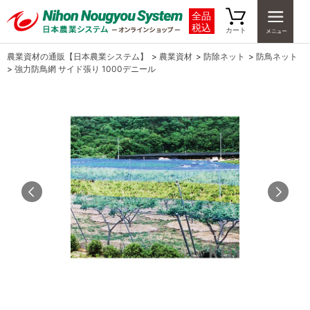
全品
税込
カート
農業資材の通販【日本農業システム】
>
農業資材
>
防除ネット
>
防鳥ネット
>
強力防鳥網 サイド張り 1000デニール