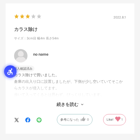
2022.8.1
カラス除け
サイズ：3cm目 幅4m 長さ54m
no name
購入確認済み
カラス除けで買いました。
倉庫の出入り口に設置しましたが、下側が少し空いていてそこか
らカラスが侵入してます。
歩いて入ってくるとは思わず、びっくりしています。
また、何かあればまた利用させていただきます。
続きを読む
ありがとうございます。
参考になった
0
Like!
1