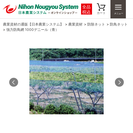
全品
税込
カート
農業資材の通販【日本農業システム】
>
農業資材
>
防除ネット
>
防鳥ネット
>
強力防鳥網 1000デニール（青）