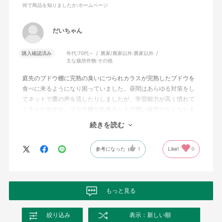
何で商品を知りましたか
:ホームページ
だいちゃん
購入確認済み
年代:
70代～
農家/農家以外:
農家以外
主な栽培作物:
その他
庭先のブドウ棚に完熟の臭いにつられカラスが完熟したブドウを
食べに来るようになり困っていました。昼間はあらゆる対策をし
てネットで鷹の声を流したりしましたが、学習能力が高く慣れて
くるとだめです。ブドウ棚を防鳥ネットで囲い被害がなくなりま
した。カラスのストレスから解放されました。購入した「強力防
続きを読む
鳥網 1000ﾃﾞﾆｰﾙ（青） ( 3cm目 幅7.2m 長さ9m )」の設置はブドウ
から離して隙間を開けた方が良いです。良いものを開発販売して
参考になった
1
Like!
0
いただき感謝です。今年は孫にブドウを食べてもらいました。
もっと見る
絞り込み
表示：新しい順