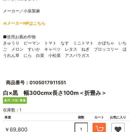
メーカー／小泉製麻
⇒メーカーHPはこちら
■使用お薦め作物
きゅうり ピーマン トマト なす ミニトマト かぼちゃ いち
ご メロン すいか キャベツ レタス ねぎ ブロッコリー ほ
うれん草 にら 白菜 小松菜 アスパラガス
商品番号：0105017911551
白×黒 幅300cmx長さ100m＜折畳み＞
在庫数：1
単価
個数
カート
お気に入り
￥69,800