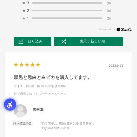
★
3
(0)
★
2
(0)
★
1
(0)
絞り込み
表示：新しい順
2023.9.23
黒黒と黒白と白ピカを購入してます。
サイズ：白×黒 幅100cmx長さ100m
何で商品を知りましたか
:ホームページ
雪幸園
購入確認済み
年代:
30代
農家/農家以外:
専業農家
主な栽培作物:
その他