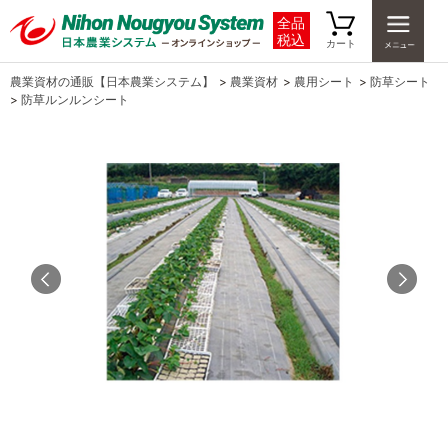
全品
税込
カート
農業資材の通販【日本農業システム】
>
農業資材
>
農用シート
>
防草シート
>
防草ルンルンシート