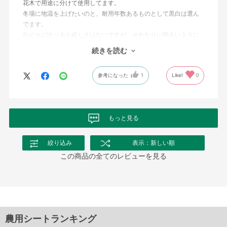
花木で用途に分けて使用してます。
冬場に地温を上げたいのと、耐用年数あるものとして黒白は選ん
でます。
白ピカに比べると眩しさはないですが、それなりに明るいように
思えます。
続きを読む
また、白ピカはどうしても光の透過率の関係か、雑草がそれなり
に残るので、ハウス使いが良いと思います。しっかりと除草を意
参考になった
1
Like!
0
識するならこちらの商品をおすすめします。
もっと見る
絞り込み
表示：新しい順
この商品の全てのレビューを見る
農用シートランキング