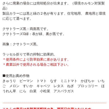
さらに廃棄の場合には焼却処分が出来ます。（環境ホルモン対策製
品）
製品カラーには黒と緑の２色が有ります、住宅地用、 農地用と環境
に応じて選べます。
クサトラーズ黒：両面黒です。
クサトラーズG緑：表が緑、裏が黒です。
画像：クサトラーズ黒。
ラッセル折りで草の抑制に効果的。
＊使用条件により防草効果に差があります。
＊農業以外で使用される場合ご相談下さい。
■使用お薦め作物
きゅうり ピーマン トマト なす ミニトマト かぼちゃ いち
ご メロン すいか キャベツ レタス ねぎ ブロッコリー ほ
うれん草 にら 白菜 小松菜 アスパラガス