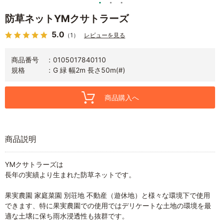
防草ネットYMクサトラーズ
5.0
（1）
レビューを見る
商品番号
0105017840110
規格
G 緑 幅2m 長さ50m(#)
商品購入へ
商品説明
YMクサトラーズは
長年の実績より生まれた防草ネットです。
果実農園 家庭菜園 別荘地 不動産（遊休地）と様々な環境下で使用
できます、特に果実農園での使用ではデリケートな土地の環境を最
適な土壌に保ち雨水浸透性も抜群です。