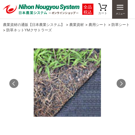
全品
税込
カート
農業資材の通販【日本農業システム】
>
農業資材
>
農用シート
>
防草シート
>
防草ネットYMクサトラーズ