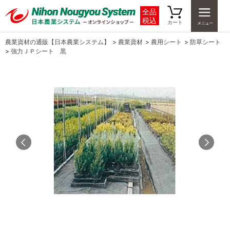
全品
税込
カート
農業資材の通販【日本農業システム】
>
農業資材
>
農用シート
>
防草シート
>
強力ＪＰシート 黒