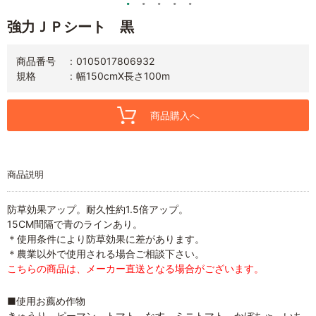
強力ＪＰシート 黒
商品番号
0105017806932
規格
幅150cmX長さ100m
商品購入へ
商品説明
防草効果アップ。耐久性約1.5倍アップ。
15CM間隔で青のラインあり。
＊使用条件により防草効果に差があります。
＊農業以外で使用される場合ご相談下さい。
こちらの商品は、メーカー直送となる場合がございます。
■使用お薦め作物
きゅうり ピーマン トマト なす ミニトマト かぼちゃ いち