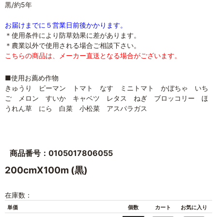
黒/約5年
お届けまでに５営業日前後かかります。
＊使用条件により防草効果に差があります。
＊農業以外で使用される場合ご相談下さい。
こちらの商品は、メーカー直送となる場合がございます。
■使用お薦め作物
きゅうり ピーマン トマト なす ミニトマト かぼちゃ いち
ご メロン すいか キャベツ レタス ねぎ ブロッコリー ほ
うれん草 にら 白菜 小松菜 アスパラガス
商品番号：0105017806055
200cmX100m (黒)
在庫数：
単価
個数
カート
お気に入り