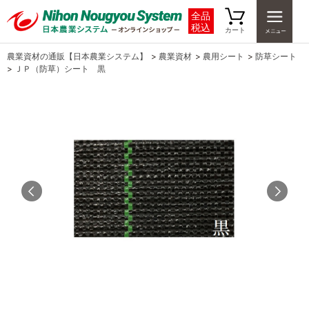
全品
税込
カート
農業資材の通販【日本農業システム】
>
農業資材
>
農用シート
>
防草シート
>
ＪＰ（防草）シート 黒