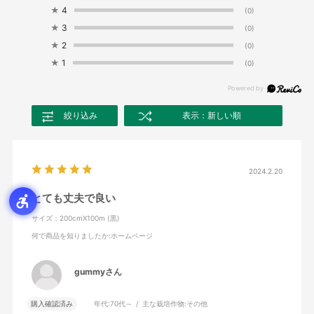
★
4
(0)
★
3
(0)
★
2
(0)
★
1
(0)
絞り込み
表示：新しい順
2024.2.20
とても丈夫で良い
サイズ：200cmX100m (黒)
何で商品を知りましたか
:ホームページ
gummyさん
購入確認済み
年代:
70代～
主な栽培作物:
その他