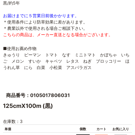
黒/約5年
お届けまでに５営業日前後かかります。
＊使用条件により防草効果に差があります。
＊農業以外で使用される場合ご相談下さい。
こちらの商品は、メーカー直送となる場合がございます。
■使用お薦め作物
きゅうり ピーマン トマト なす ミニトマト かぼちゃ いち
ご メロン すいか キャベツ レタス ねぎ ブロッコリー ほ
うれん草 にら 白菜 小松菜 アスパラガス
商品番号：0105017806031
125cmX100m (黒)
在庫数：3
単価
個数
カート
お気に入り