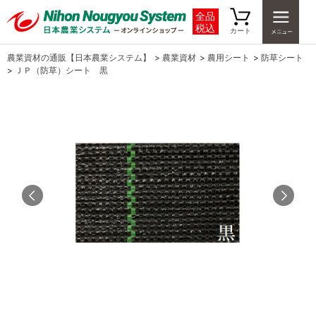
全品
税込
カート
農業資材の通販【日本農業システム】
>
農業資材
>
農用シート
>
防草シート
>
ＪＰ（防草）シート 黒