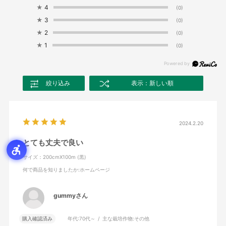
★
4
(0)
★
3
(0)
★
2
(0)
★
1
(0)
絞り込み
表示：新しい順
2024.2.20
とても丈夫で良い
サイズ：200cmX100m (黒)
何で商品を知りましたか
:ホームページ
gummyさん
購入確認済み
年代:
70代～
主な栽培作物:
その他