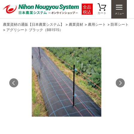
全品
税込
カート
農業資材の通販【日本農業システム】
>
農業資材
>
農用シート
>
防草シート
>
アグリシート ブラック（BB1515）