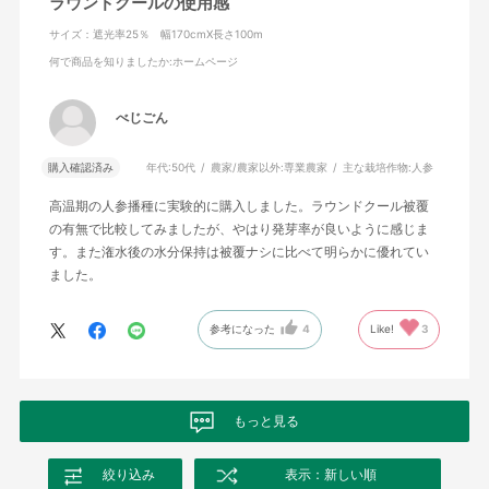
ラウンドクールの使用感
サイズ：遮光率25％ 幅170cmX長さ100m
何で商品を知りましたか
:ホームページ
べじごん
購入確認済み
年代:
50代
農家/農家以外:
専業農家
主な栽培作物:
人参
高温期の人参播種に実験的に購入しました。ラウンドクール被覆
の有無で比較してみましたが、やはり発芽率が良いように感じま
す。また潅水後の水分保持は被覆ナシに比べて明らかに優れてい
ました。
参考になった
4
Like!
3
もっと見る
絞り込み
表示：新しい順