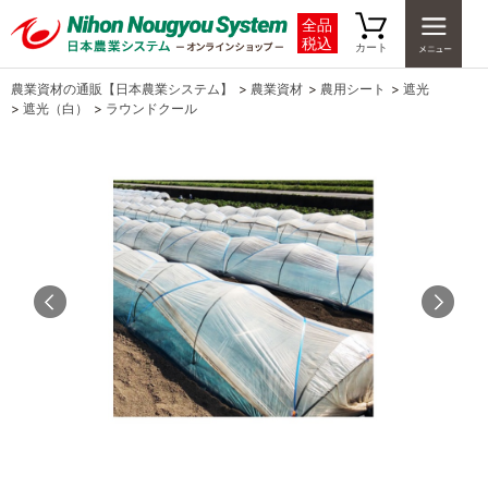
全品
税込
カート
農業資材の通販【日本農業システム】
>
農業資材
>
農用シート
>
遮光
>
遮光（白）
>
ラウンドクール