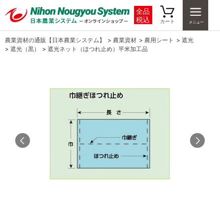
全品
税込
カート
農業資材の通販【日本農業システム】
>
農業資材
>
農用シート
>
遮光
>
遮光（黒）
>
遮光ネット（ほつれ止め）平米加工品