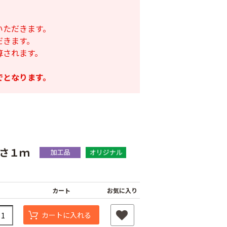
いただきます。
だきます。
算されます。
でとなります。
長さ１ｍ
遮光ネットチタンホ
オリジナル国産防草
カート
お気に入り
ワイト 幅6m
シート
け一発 200m
￥39,800
￥9,480
80
カートに入れる