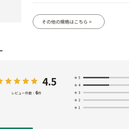
その他の規格はこちら >
ー
4.5
★
5
★
4
6
★
3
レビュー件数：
件
★
2
★
1