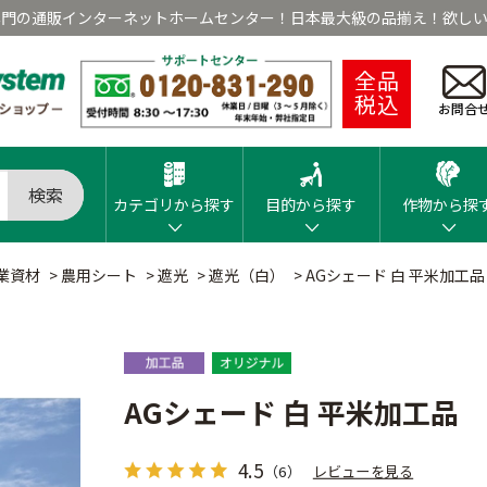
専門の通販インターネットホームセンター！日本最大級の品揃え！欲しい
全品
税込
お問合
検索
カテゴリから探す
目的から探す
作物から探
業資材
>
農用シート
>
遮光
>
遮光（白）
>
AGシェード 白 平米加工品
AGシェード 白 平米加工品
4.5
（6）
レビューを見る