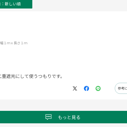
示：新しい順
 幅１ｍｘ長さ１ｍ
二重遮光にして使うつもりです。
参考
もっと見る