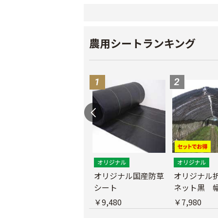
農用シートランキング
遮光ネットチタンホ
オリジナル国産防草
オリジナル
ワイト 幅6m
シート
ネット黒 幅
m
￥39,800
￥9,480
￥7,980