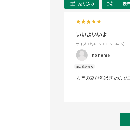
絞り込み
表
いいよいいよ
サイズ：約40％（38％～42％）
no name
購入確認済み
去年の夏が熱過ぎたので