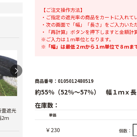
【ご注文操作方法】
・ご指定の遮光率の商品をカートに入れて
・次の画面で「幅」「長さ」をご入力いた
・「再計算」ボタンを押下しますと金額計
※ご入力は１ｍ単位となります。
※
「幅」は最低２ｍから１ｍ単位で８ｍま
商品番号：0105012480519
約55％（52％～57％） 幅１ｍｘ
蝶型パンチ
在庫数：
折畳遮光
オリジナル折畳遮光
￥3,480
単価
2ｍ
ネット黒 幅6ｍ
べたが
￥23,780
￥6,6
￥230
個数：