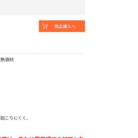
商品購入へ
遮熱資材
が起こりにくく、