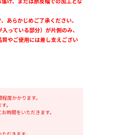
お届け、または原反幅での加工とな
で、あらかじめご了承ください。
が入っている部分）が片側のみ、
品質やご使用には差し支えござい
遮光ネットチタンホ
オリジナル国産防草
ワイト 幅6m
シート
け一発 200m
間程度かかります。
￥39,800
￥9,480
80
ます。
にお時間をいただきます。
いただきます。