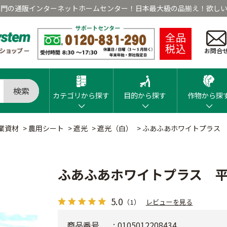
専門の通販インターネットホームセンター！日本最大級の品揃え！欲しい
全品
税込
お問合
検索
カテゴリから探す
目的から探す
作物から探
業資材
>
農用シート
>
遮光
>
遮光（白）
>
ふあふあホワイトプラス
ふあふあホワイトプラス 
5.0
（1）
レビューを見る
商品番号
0105012208434