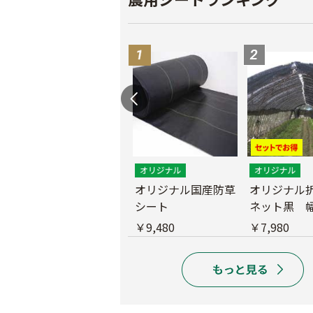
遮光ネットチタンホ
オリジナル国産防草
オリジナル
ワイト 幅6m
シート
ネット黒 幅
m
￥39,800
￥9,480
￥7,980