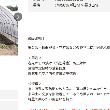
規格
約50％ 幅1ｍ×長さ1ｍ
商品説明
果菜類・軟弱野菜・花卉類などの作物に使用可能な
＜用途＞
春先からの焼け（高温障害）防止対策
夏場の定植時の活着促進
農業用ハウス内の作業環境改善
＜特徴＞
糸に特殊な遮熱剤を練り込み、高い反射効率を付与
糸同士の交点を熱融着しているため目ずれ・ほつれ
軽量で柔らかい風合いを持つ