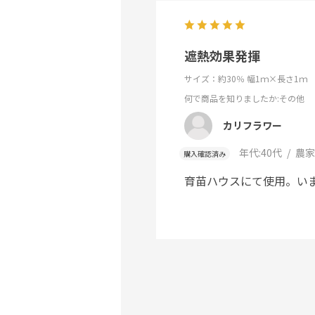
遮熱効果発揮
サイズ：約30％ 幅1ｍ×長さ1ｍ
何で商品を知りましたか
:その他
カリフラワー
年代:
40代
農家
購入確認済み
育苗ハウスにて使用。い