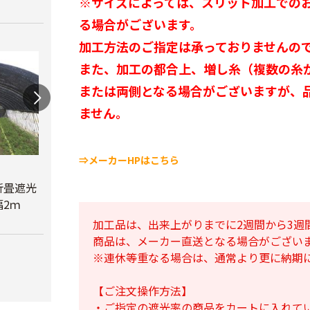
※サイズによっては、スリット加工での
る場合がございます。
加工方法のご指定は承っておりませんの
また、加工の都合上、増し糸（複数の糸
または両側となる場合がございますが、
ません。
⇒メーカーHPはこちら
蝶型パンチ
折畳遮光
オリジナル折畳遮光
￥3,480
2ｍ
ネット黒 幅6ｍ
べたが
加工品は、出来上がりまでに2週間から3週
￥23,780
￥6,6
商品は、メーカー直送となる場合がござい
※連休等重なる場合は、通常より更に納期
【ご注文操作方法】
・ご指定の遮光率の商品をカートに入れて