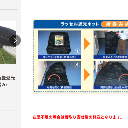
蝶型パンチ
折畳遮光
オリジナル折畳遮光
￥3,480
2ｍ
ネット黒 幅6ｍ
べたが
￥23,780
￥6,6
在庫不足の場合は御取り寄せ後の発送となります。