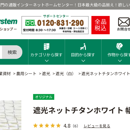
専門の通販インターネットホームセンター！日本最大級の品揃え！欲しい
全品
税込
お問合
検索
カテゴリから探す
目的から探す
作物から探
業資材
>
農用シート
>
遮光
>
遮光（白）
>
遮光ネットチタンホワイト
遮光ネットチタンホワイト 
4.8
（6）
レビューを見る