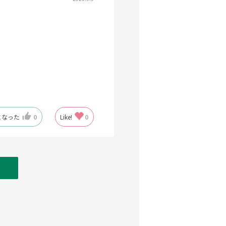
になった
0
Like!
0