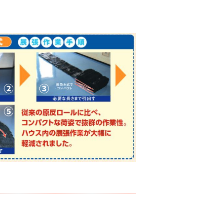
遮光ネットチタンホ
ワイト 幅6m
け一発 200m
オリジナル国産防草
￥39,800
80
シート
￥6,480