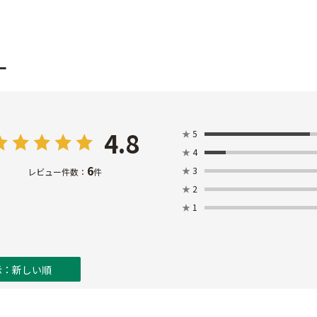
ー
4.8
★
5
★
4
6
★
3
レビュー件数：
件
★
2
★
1
示：新しい順