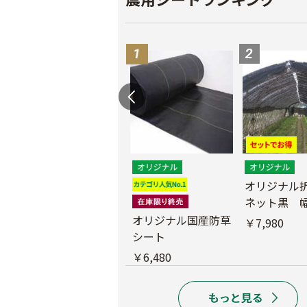
遮光ネットチタンホ
オリジナル
ワイト 幅6m
ネット黒 幅
m
オリジナル国産防草
￥39,800
￥7,980
シート
￥6,480