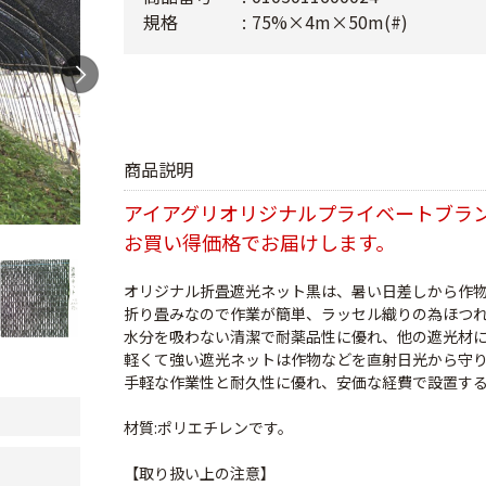
規格
75%×4m×50m(#)
商品説明
アイアグリオリジナルプライベートブラ
お買い得価格でお届けします。
オリジナル折畳遮光ネット黒は、暑い日差しから作
折り畳みなので作業が簡単、ラッセル織りの為ほつ
水分を吸わない清潔で耐薬品性に優れ、他の遮光材
軽くて強い遮光ネットは作物などを直射日光から守
手軽な作業性と耐久性に優れ、安価な経費で設置す
材質:ポリエチレンです。
【取り扱い上の注意】