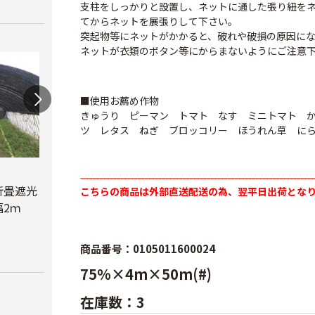
支柱をしっかりと設置し、ネットに通した張り紐を
てからネットを展張りして下さい。
突起物等にネットがかかると、破れや破損の原因に
ネットが衣類のボタン等にからまないようにご注意
■使用お薦め作物
きゅうり ピーマン トマト なす ミニトマト 
ツ レタス ねぎ ブロッコリー ほうれん草 に
蝶型パンチ
折畳遮光
オリジナル折畳遮光
こちらの商品は外部直送配送の為、翌平日出荷とな
￥3,480
2ｍ
ネット黒 幅6ｍ
べたが
￥23,780
￥6,6
商品番号：0105011600024
75%×4m×50m(#)
在庫数：3