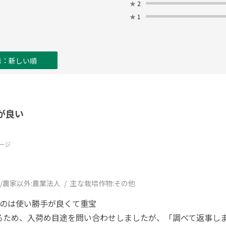
★
2
★
1
示：新しい順
が良い
ージ
/農家以外:
農業法人
主な栽培作物:
その他
るのは使い勝手が良くて重宝
るため、入荷め目途を問い合わせしましたが、「調べて返事し