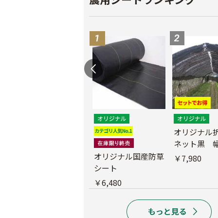
遮光ネットチタンホ
オリジナル
ワイト 幅6m
ネット黒 幅
m
オリジナル国産防草
￥39,800
￥7,980
シート
￥6,480