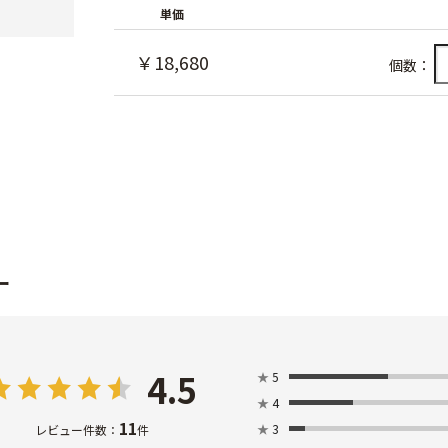
単価
￥18,680
個数：
ー
4.5
★
5
★
4
11
★
3
レビュー件数：
件