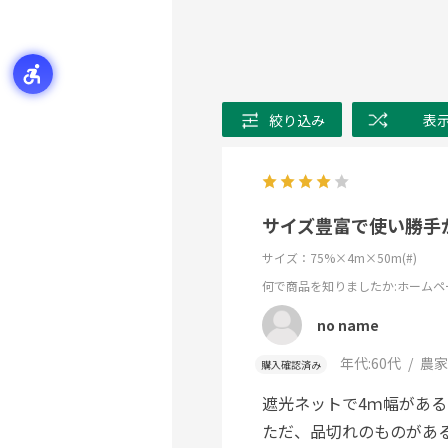
絞り込み
表
サイズ豊富で使い勝手
サイズ：75%×4m×50m(#)
何で商品を知りましたか
:ホームペ
no name
年代:
60代
農家
購入確認済み
遮光ネットで4ｍ幅があ
ただ、品切れのものがあ