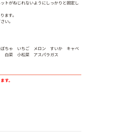
ネットがねじれないようにしっかりと固定し
なります。
下さい。
かぼちゃ いちご メロン すいか キャベ
ら 白菜 小松菜 アスパラガス
遮光ネットチタンホ
ります。
ワイト 幅6m
け一発 200m
オリジナル国産防草
￥39,800
80
シート
￥6,480