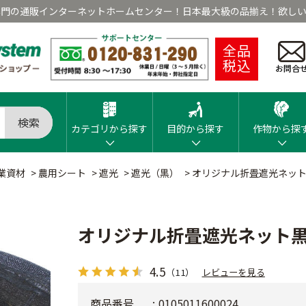
専門の通販インターネットホームセンター！日本最大級の品揃え！欲しい
全品
税込
お問合
検索
カテゴリから探す
目的から探す
作物から探
業資材
>
農用シート
>
遮光
>
遮光（黒）
>
オリジナル折畳遮光ネット
オリジナル折畳遮光ネット黒
4.5
（11）
レビューを見る
商品番号
0105011600024