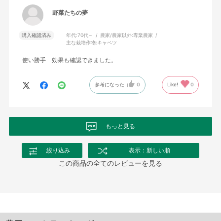
野菜たちの夢
購入確認済み
年代:
70代～
農家/農家以外:
専業農家
主な栽培作物:
キャベツ
使い勝手 効果も確認できました。
参考になった
0
Like!
0
もっと見る
絞り込み
表示：新しい順
この商品の全てのレビューを見る