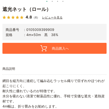
遮光ネット（ロール）
4.8
（6）
レビューを見る
商品番号
0105009399909
規格
4m×50m 黒 38%
商品購入へ
商品説明
網目を縦方向に連続して編み込むラッセル織りで目ずれやほつれが
起こりにくく、
耐久性に優れているのが特徴です。
水分を吸わない清潔で耐薬品性に優れ、手軽で安価な遮光・遮熱資
材です。
4m幅は、折り畳みをお勧めします。