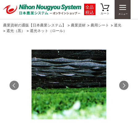
全品
税込
カート
農業資材の通販【日本農業システム】
>
農業資材
>
農用シート
>
遮光
>
遮光（黒）
>
遮光ネット（ロール）