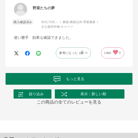
野菜たちの夢
購入確認済み
年代:
70代～
農家/農家以外:
専業農家
主な栽培作物:
キャベツ
使い勝手 効果も確認できました。
参考になった
0
Like!
0
もっと見る
絞り込み
表示：新しい順
この商品の全てのレビューを見る