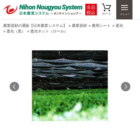
全品
税込
カート
農業資材の通販【日本農業システム】
>
農業資材
>
農用シート
>
遮光
>
遮光（黒）
>
遮光ネット（ロール）