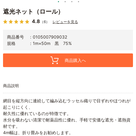
遮光ネット（ロール）
4.8
（6）
レビューを見る
商品番号
0105007909032
規格
1m×50m 黒 75%
商品購入へ
商品説明
網目を縦方向に連続して編み込むラッセル織りで目ずれやほつれが
起こりにくく、
耐久性に優れているのが特徴です。
水分を吸わない清潔で耐薬品性に優れ、手軽で安価な遮光・遮熱資
材です。
4m幅は、折り畳みをお勧めします。