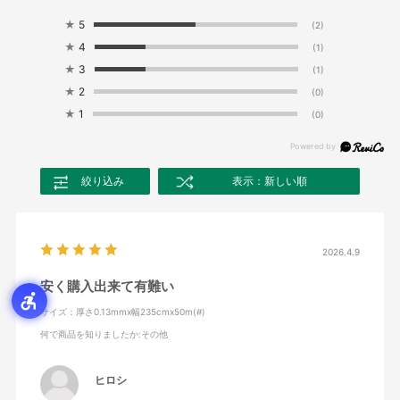
★
5
(2)
★
4
(1)
★
3
(1)
★
2
(0)
★
1
(0)
絞り込み
表示：新しい順
2026.4.9
安く購入出来て有難い
サイズ：厚さ0.13mmx幅235cmx50m(#)
何で商品を知りましたか
:その他
ヒロシ