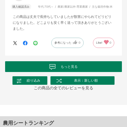
購入確認済み
年代:
70代～
農家/農家以外:
専業農家
主な栽培作物:
米
この商品は丈夫で長持ちしていましたが獣害にやられてビリビリ
になりました。どこよりも安く早く送って頂きありがとうござい
ました。
参考になった
0
Like!
0
もっと見る
絞り込み
表示：新しい順
この商品の全てのレビューを見る
農用シートランキング