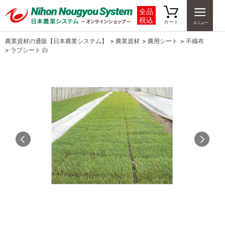
全品
税込
カート
農業資材の通販【日本農業システム】
>
農業資材
>
農用シート
>
不織布
>
ラブシート 白