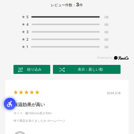
3
レビュー件数：
件
★
5
(3)
★
4
(0)
★
3
(0)
★
2
(0)
★
1
(0)
絞り込み
表示：新しい順
2024.3.18
保温効果が高い
サイズ：幅150cmx長さ50m
何で商品を知りましたか
:ホームページ