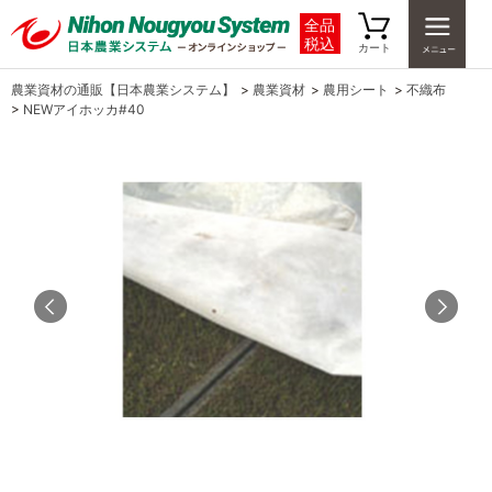
全品
税込
カート
農業資材の通販【日本農業システム】
>
農業資材
>
農用シート
>
不織布
>
NEWアイホッカ#40