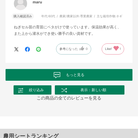
maru
購入確認済み
年代:
60代
農家/農家以外:
専業農家
主な栽培作物:
ネギ
ねぎセル苗の育苗にベタがけで使っています。保温効果が高く、
また上から灌水ができ使い勝手の良い資材です。
参考になった
0
Like!
1
もっと見る
絞り込み
表示：新しい順
この商品の全てのレビューを見る
農用シートランキング