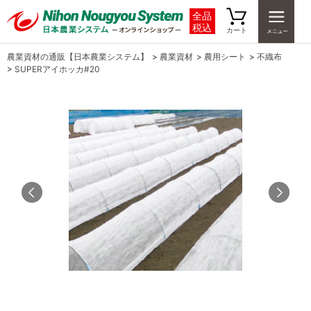
全品
税込
カート
農業資材の通販【日本農業システム】
>
農業資材
>
農用シート
>
不織布
>
SUPERアイホッカ#20