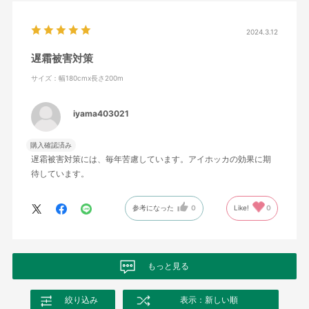
2024.3.12
遅霜被害対策
サイズ：幅180cmx長さ200m
iyama403021
購入確認済み
遅霜被害対策には、毎年苦慮しています。アイホッカの効果に期
待しています。
参考になった
0
Like!
0
もっと見る
絞り込み
表示：新しい順