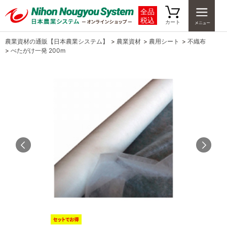
全品
税込
カート
農業資材の通販【日本農業システム】
>
農業資材
>
農用シート
>
不織布
>
べたがけ一発 200m