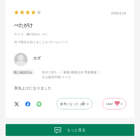
2026.6.24
べたがけ
サイズ：幅150cm（＃）
何で商品を知りましたか
:ホームページ
カズ
購入確認済み
年代:
70代～
農家/農家以外:
専業農家
主な栽培作物:
スイカ
害虫よけになりました
参考になった
0
Like!
0
もっと見る