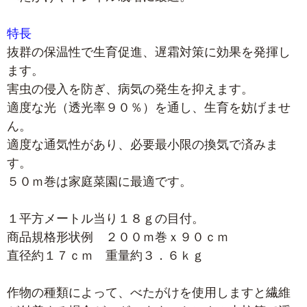
特長
抜群の保温性で生育促進、遅霜対策に効果を発揮し
ます。
害虫の侵入を防ぎ、病気の発生を抑えます。
適度な光（透光率９０％）を通し、生育を妨げませ
ん。
適度な通気性があり、必要最小限の換気で済みま
す。
５０ｍ巻は家庭菜園に最適です。
１平方メートル当り１８ｇの目付。
商品規格形状例 ２００ｍ巻ｘ９０ｃｍ
直径約１７ｃｍ 重量約３．６ｋｇ
作物の種類によって、べたがけを使用しますと繊維