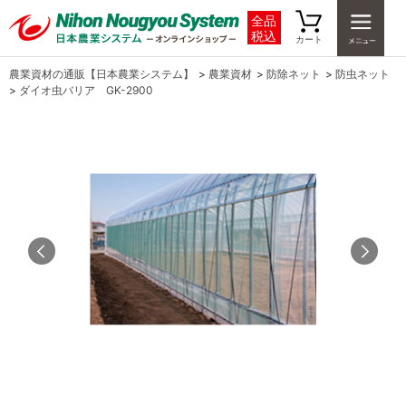
全品
税込
カート
農業資材の通販【日本農業システム】
>
農業資材
>
防除ネット
>
防虫ネット
>
ダイオ虫バリア GK-2900