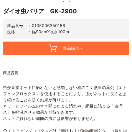
ダイオ虫バリア GK-2900
商品番号
0105006350156
規格
幅90cmX長さ100m
商品購入へ
商品説明
虫が直接ネットに触れないと感知しない程のごく微量の薬剤（エト
フェンプロックス）を使用することにより、虫がネットに長くとま
り続けることを防ぐ効果が有ります。
ネットとフィルムのすき間にたまる汚れや、網目に詰まる「虫汚
れ」を軽減させる効果が期待できます。
ネットに触れない周囲の虫には影響が有りません。
◇エトフェンプロックスとは「毒物および劇物取締り法」（厚生労