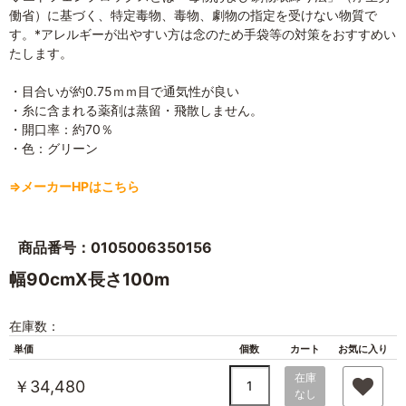
働省）に基づく、特定毒物、毒物、劇物の指定を受けない物質で
す。*アレルギーが出やすい方は念のため手袋等の対策をおすすめい
たします。
・目合いが約0.75ｍｍ目で通気性が良い
・糸に含まれる薬剤は蒸留・飛散しません。
・開口率：約70％
・色：グリーン
⇒メーカーHPはこちら
商品番号：0105006350156
幅90cmX長さ100m
在庫数：
単価
個数
カート
お気に入り
在庫
￥34,480
なし