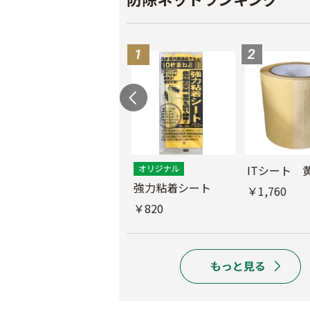
ス
ITシート 
ムシコンテープ（シ
強力粘着シート
￥1,760
ルバー）
￥820
￥950