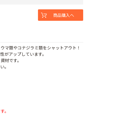
商品購入へ
ミウマ類やコナジラミ類をシャットアウト！
気性がアップしています。
の資材です。
さい。
ます。