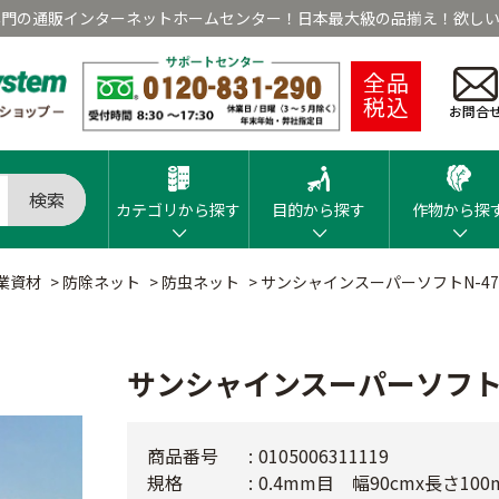
専門の通販インターネットホームセンター！日本最大級の品揃え！欲しい
全品
税込
お問合
検索
カテゴリから探す
目的から探す
作物から探
業資材
>
防除ネット
>
防虫ネット
>
サンシャインスーパーソフトN-47
サンシャインスーパーソフトN
商品番号
0105006311119
規格
0.4mm目 幅90cmx長さ100