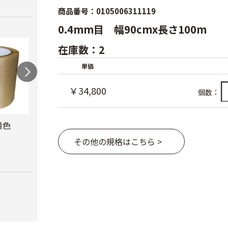
商品番号：0105006311119
0.4mm目 幅90cmx長さ100m
在庫数：2
単価
￥34,800
個数：
黄色
防風網 青
防虫テープ
サン
ナー
￥8,480
￥620
その他の規格はこちら >
￥10,