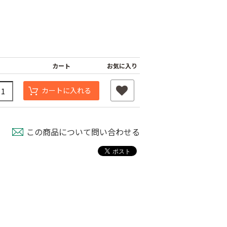
カート
お気に入り
カートに入れる
シャインファス
この商品について問い合わせる
ネット
ムシコンテープ（シ
強力粘着シート
ルバー）
800
￥820
￥950