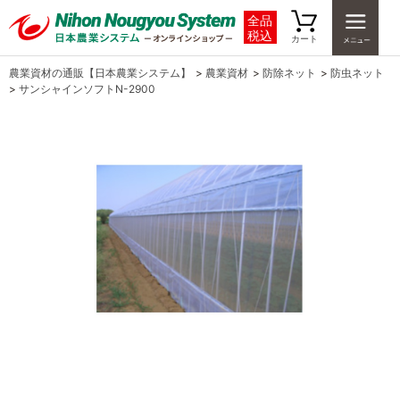
全品
税込
カート
農業資材の通販【日本農業システム】
>
農業資材
>
防除ネット
>
防虫ネット
>
サンシャインソフトN-2900