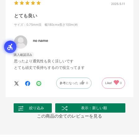
2025.5.11
とても良い
サイズ：0.75mm目 幅180cmx長さ100m(#)
no name
購入確認済み
思ったより通気性も良く涼しいです
とても頑丈で長持ちするので役立ってます
参考になった
0
Like!
0
絞り込み
表示：新しい順
この商品の全てのレビューを見る