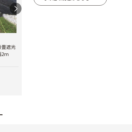
蝶型パンチ
折畳遮光
オリジナル折畳遮光
￥3,480
2ｍ
ネット黒 幅6ｍ
べたが
￥23,780
￥6,6
ー