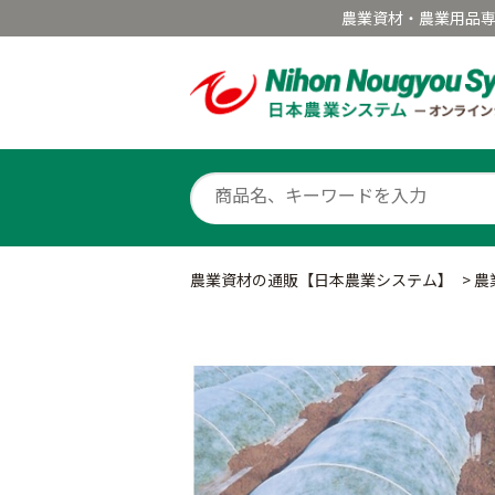
農業資材・農業用品
農業資材の通販【日本農業システム】
>
農