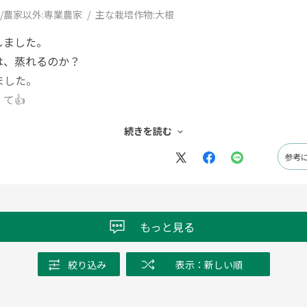
/農家以外:
専業農家
主な栽培作物:
大根
しました。
は、蒸れるのか？
ました。
て👍
続きを読む
です💪
eでおすすめされている理由がわかりました〜🙌
参考
もっと見る
絞り込み
表示：新しい順