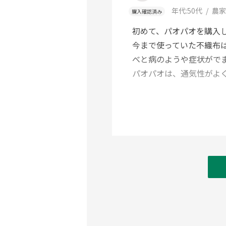
年代:
50代
農家
購入確認済み
初めて、パオパオを購入
今まで使っていた不織布
べと病のようや症状がで
パオパオは、通気性がよく
しかも薄くても強い！
少々引っ張っても破れない
百姓農園さんがYouTub