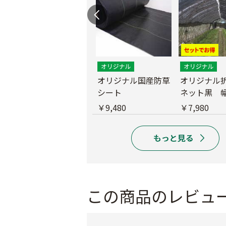
遮光ネットチタンホ
オリジナル国産防草
オリジナル
ワイト 幅6m
シート
ネット黒 幅
m
￥39,800
￥9,480
￥7,980
この商品のレビュ