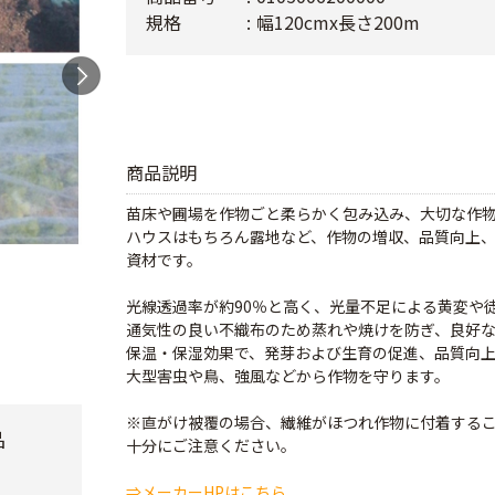
規格
幅120cmx長さ200m
商品説明
苗床や圃場を作物ごと柔らかく包み込み、大切な作
ハウスはもちろん露地など、作物の増収、品質向上
資材です。
光線透過率が約90％と高く、光量不足による黄変や
通気性の良い不織布のため蒸れや焼けを防ぎ、良好
保温・保湿効果で、発芽および生育の促進、品質向
大型害虫や鳥、強風などから作物を守ります。
※直がけ被覆の場合、繊維がほつれ作物に付着する
品
十分にご注意ください。
⇒メーカーHPはこちら