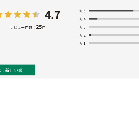
4.7
★
5
★
4
25
★
3
レビュー件数：
件
★
2
★
1
示：新しい順