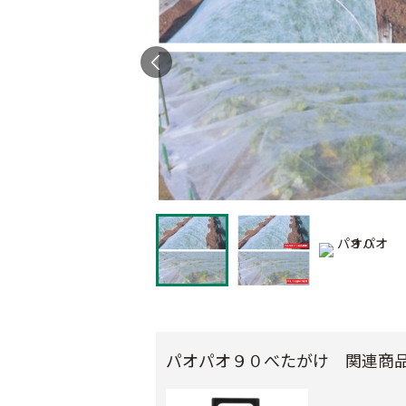
パオパオ９０べたがけ 関連商