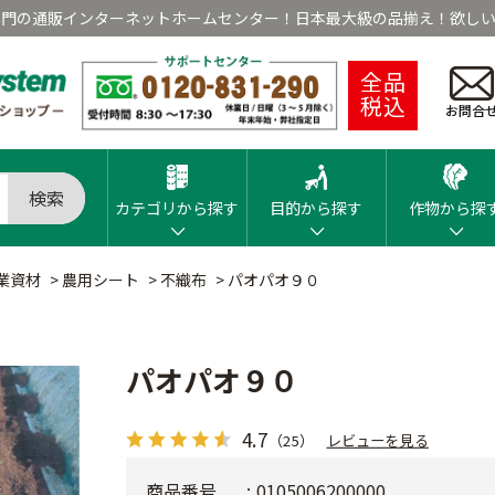
専門の通販インターネットホームセンター！日本最大級の品揃え！欲しい
全品
税込
お問合
検索
カテゴリから探す
目的から探す
作物から探
業資材
>
農用シート
>
不織布
>
パオパオ９０
パオパオ９０
4.7
（25）
レビューを見る
商品番号
0105006200000