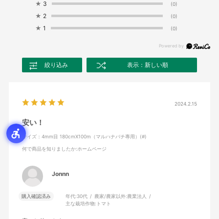
★
3
(0)
★
2
(0)
★
1
(0)
絞り込み
表示：新しい順
2024.2.15
安い！
サイズ：4mm目 180cmX100m（マルハナバチ專用）(#)
何で商品を知りましたか
:ホームページ
Jonnn
購入確認済み
年代:
30代
農家/農家以外:
農業法人
主な栽培作物:
トマト