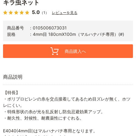
キラ虫ネット
5.0
（1）
レビューを見る
商品番号
0105006073031
規格
4mm目 180cmX100m（マルハナバチ專用）(#)
商品購入へ
商品説明
【特長】
・ポリプロピレンの糸を交点接着してあるため目ズレが無く、ホツ
レにくい。
・特殊形状の糸が光を乱反射し防虫忌避効果アップ。
・耐久性、対候性、耐農薬性にすぐれる。
E4040(4mm目)はマルハナバチ專用となります。