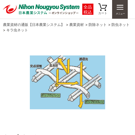
全品
税込
カート
農業資材の通販【日本農業システム】
>
農業資材
>
防除ネット
>
防虫ネット
>
キラ虫ネット